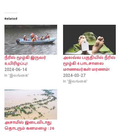
Related
நீரில் மூழ்கி இருவர்
அலவ்வ பகுதியில் நீரில்
உயிரிழப்பு!
மூழ்கி 4 பாடசாலை
மாணவர்கள் மரணம்!
2024-06-14
In "இலங்கை"
2024-03-27
In "இலங்கை"
அசாமில் இடைவிடாது
தொடரும் கனமழை : 26