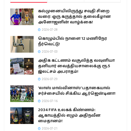
கல்முனையிலிருந்து சவுதி சிறை
வரை: ஒரு கருத்தால் தலைகீழான
அனோஜனின் வாழ்க்கை!
2026-07-28
கொழும்பில் நாளை 12 மணிநேர
நீர்வெட்டு!
2026-07-03
அதிக கட்டணம் வசூலித்த வவுனியா
தனியார் வைத்தியசாலைக்கு ரூ.5
இலட்சம் அபராதம்!
2026-07-29
‘லாஸ் மால்வினாஸ்’ பதாகையால்
சர்ச்சையில் சிக்கிய ஆர்ஜென்டினா!
2026-07-16
2034 FIFA உலகக் கிண்ணம்:
ஆகாயத்தில் எழும் அதிநவீன
மைதானம்!
2026-07-21