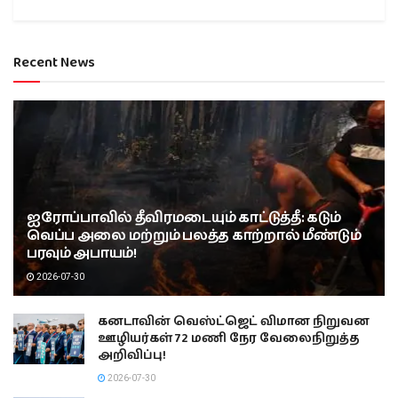
Recent News
ஐரோப்பாவில் தீவிரமடையும் காட்டுத்தீ: கடும்
வெப்ப அலை மற்றும் பலத்த காற்றால் மீண்டும்
பரவும் அபாயம்!
2026-07-30
கனடாவின் வெஸ்ட்ஜெட் விமான நிறுவன
ஊழியர்கள் 72 மணி நேர வேலைநிறுத்த
அறிவிப்பு!
2026-07-30