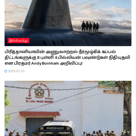
இங்கிலாந்து
பிரித்தானியாவின் அணுவாற்றல் நீர்மூழ்கிக் கப்பல்
திட்டங்களுக்கு 8 புள்ளி 4 பில்லியன் பவுண்டுகள் நிதியுதவி
என பிரதமர் Andy Burnham அறிவிப்பு!
2026-07-30