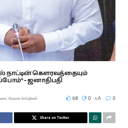
யில் நாட்டின் கௌரவத்தையும்
்போம்” – ஜனாதிபதி
68
0
A
0
்கை
,
பிரதான செய்திகள்
A
Share on Twitter