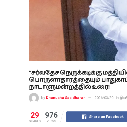
“சர்வதேச நெருக்கடிக்கு மத்தி
பொருளாதாரத்தையும் பாதுகாப
நாடாளுமன்றத்தில் உரை!
by
Dhanusha Sasidharan
2026/03/20
in
இலங
29
976
Share on Facebook
SHARES
VIEWS