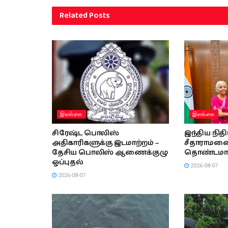
Related
Posts
இலங்கை
இலங்கை
சிரேஷ்ட பொலிஸ்
இந்திய நித
அதிகாரிகளுக்கு இடமாற்றம் –
சீதாராமனை 
தேசிய பொலிஸ் ஆணைக்குழு
தொண்டமா
ஒப்புதல்
2026-08-07
2026-08-07