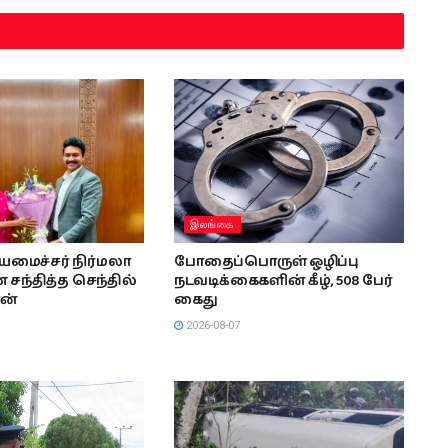
இலங்கை
ியமைச்சர் நிர்மலா
போதைப்பொருள் ஒழிப்பு
சந்தித்த செந்தில்
நடவடிக்கைகளின் கீழ், 508 பேர்
ன்
கைது
2026-08-07