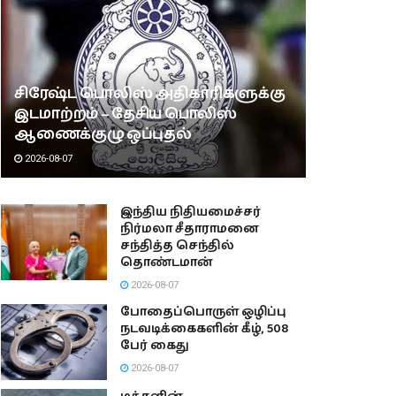
சிரேஷ்ட பொலிஸ் அதிகாரிகளுக்கு
இடமாற்றம் – தேசிய பொலிஸ்
ஆணைக்குழு ஒப்புதல்
2026-08-07
இந்திய நிதியமைச்சர்
நிர்மலா சீதாராமனை
சந்தித்த செந்தில்
தொண்டமான்
2026-08-07
போதைப்பொருள் ஒழிப்பு
நடவடிக்கைகளின் கீழ், 508
பேர் கைது
2026-08-07