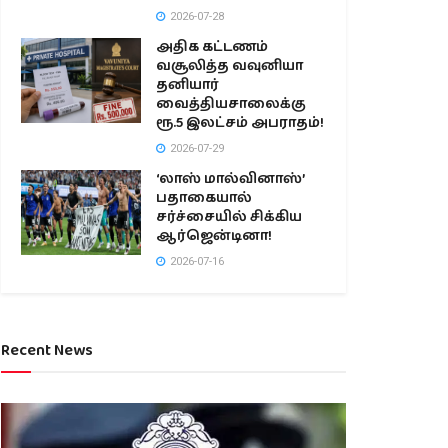
2026-07-28
அதிக கட்டணம்
வசூலித்த வவுனியா
தனியார்
வைத்தியசாலைக்கு
ரூ.5 இலட்சம் அபராதம்!
2026-07-29
‘லாஸ் மால்வினாஸ்’
பதாகையால்
சர்ச்சையில் சிக்கிய
ஆர்ஜென்டினா!
2026-07-16
Recent News