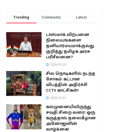
Trending
Comments
Latest
டாஸ்மாக் விற்பனை
நிலையங்களை
தனியார்மயமாக்குவது
குறித்து தமிழக அரசு
பரிசீலனை?
2026-07-29
சில நொடிகளில் நடந்த
சோகம்: கட்டான
விபத்தின் அதிர்ச்சி
CCTV காட்சிகள்!
2026-07-31
கல்முனையிலிருந்து
சவுதி சிறை வரை: ஒரு
கருத்தால் தலைகீழான
அனோஜனின்
வாழ்க்கை!