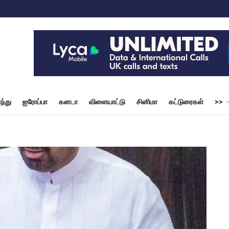
ந்து
ஐரோப்பா
கனடா
விளையாட்டு
சினிமா
கட்டுரைகள்
>>