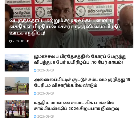
பெருந்தோட்ட மற்றும் சமூக உட்கட்டமைப்பு
வசதிகள் பிரதியமைச்சர் சுந்தரலிங்கம் பிரதீப்
ஊடக சந்திப்பு!
2026-08-08
இமாச்சலப் பிரதேசத்தில் கோரப் பேருந்து
விபத்து: 8 பேர் உயிரிழப்பு ; 10 பேர் காயம்!
2026-08-08
அல்லைப்பிட்டிச் சூட்டுச் சம்பவம் குறித்து 15
பேரிடம் விசாரிக்க வேண்டும்
2026-08-08
மத்திய மாகாண சவாட் கிக் பாக்ஸிங்
சாம்பியன்ஷிப் 2026 சிறப்பாக நிறைவு
2026-08-08