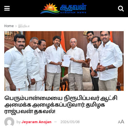
Home
இந்தியா
பெரும்பான்மையை நிரூபிப்பவர் ஆட்சி
அமைக்க அழைக்கப்படுவார்: தமிழக
ராஜ்பவன் தகவல்!
A
by
Jeyaram Anojan
2026/05/08
A