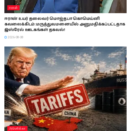
ஈரான்
ஈரான் உயர் தலைவர் மொஜ்தபா கொமெய்னி
கவலைக்கிடம்: மருத்துவமனையில் அனுமதிக்கப்பட்டதாக
இஸ்ரேல் ஊடகங்கள் தகவல்!
2026-08-08
அமொிக்கா