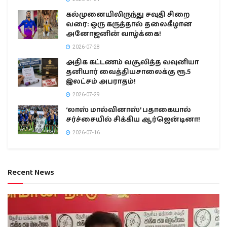
கல்முனையிலிருந்து சவுதி சிறை
வரை: ஒரு கருத்தால் தலைகீழான
அனோஜனின் வாழ்க்கை!
2026-07-28
அதிக கட்டணம் வசூலித்த வவுனியா
தனியார் வைத்தியசாலைக்கு ரூ.5
இலட்சம் அபராதம்!
2026-07-29
‘லாஸ் மால்வினாஸ்’ பதாகையால்
சர்ச்சையில் சிக்கிய ஆர்ஜென்டினா!
2026-07-16
Recent News