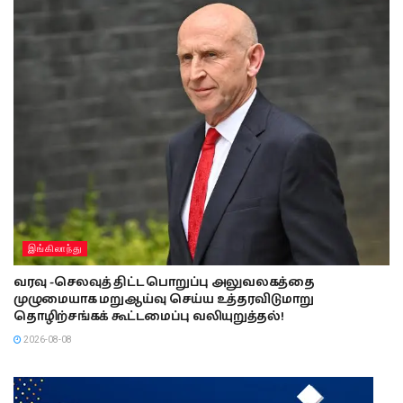
இங்கிலாந்து
வரவு -செலவுத் திட்ட பொறுப்பு அலுவலகத்தை
முழுமையாக மறுஆய்வு செய்ய உத்தரவிடுமாறு
தொழிற்சங்கக் கூட்டமைப்பு வலியுறுத்தல்!
2026-08-08