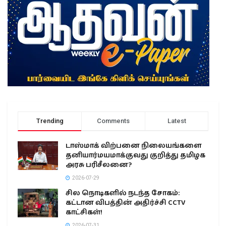
Trending
Comments
Latest
டாஸ்மாக் விற்பனை நிலையங்களை
தனியார்மயமாக்குவது குறித்து தமிழக
அரசு பரிசீலனை?
2026-07-29
சில நொடிகளில் நடந்த சோகம்:
கட்டான விபத்தின் அதிர்ச்சி CCTV
காட்சிகள்!
2026-07-31