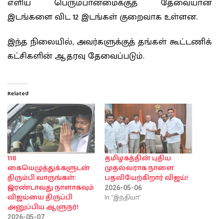
எளிய பெரும்பான்மைக்குத் தேவையான
இடங்களை விட 12 இடங்கள் குறைவாக உள்ளன.
இந்த நிலையில், அவர்களுக்குத் தங்கள் கூட்டணிக்
கட்சிகளின் ஆதரவு தேவைப்படும்.
Related
118
தமிழகத்தின் புதிய
கையெழுத்துக்களுடன்
முதல்வராக நாளை
திரும்பி வாருங்கள்:
பதவியேற்கிறார் விஜய்!
இரண்டாவது நாளாகவும்
2026-05-06
In "இந்தியா"
விஜய்யை திருப்பி
அனுப்பிய ஆளுநர்!
2026-05-07