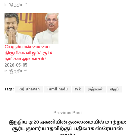
In "இந்தியா"
பெரும்பான்மையை
நிரூபிக்க விஜய்க்கு 14
நாட்கள் அவகாசம் !
2026-05-05
In "இந்தியா"
Tags:
Raj Bhavan
Tamil nadu
tvk
ராஜ்பவன்
விஜய்
Previous Post
இந்திய டி:20 அணியின் தலைமையில் மாற்றம்;
சூர்யகுமார் யாதவிற்குப் பதிலாக ஸ்ரேயாஸ்