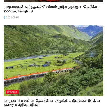
ரஷ்யாவுடன் வர்த்தகம் செய்யும் நாடுகளுக்கு அமெரிக்கா
100% வரி விதிப்பு!
2026-08-08
இந்தியா
அருணாச்சலப் பிரதேசத்தின் 27 முக்கிய இடங்கள் இந்திய
வரைபடத்தில் பதிவு!