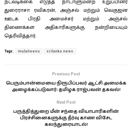
நடவடிக்கை எடுத்த நாடாளுமன்ற உறுப்பினர்
துரைராசா ரவிகரன், அஞ்சல் மற்றும் வெகுஜன
ஊடக பிரதி அமைச்சர் மற்றும் அஞ்சல்
திணைக்கள அதிகாரிகளுக்கு நன்றியையும்
தெரிவித்தார்.
Tags:
mulaiteevu
srilanka news
Previous Post
பெரும்பான்மையை நிரூபிப்பவர் ஆட்சி அமைக்க
அழைக்கப்படுவார்: தமிழக ராஜ்பவன் தகவல்!
Next Post
பருத்தித்துறை மீன் சந்தை வியாபாரிகளின்
பிரச்சினைகளுக்கு தீர்வு காண விசேட
கலந்துரையாடல்!