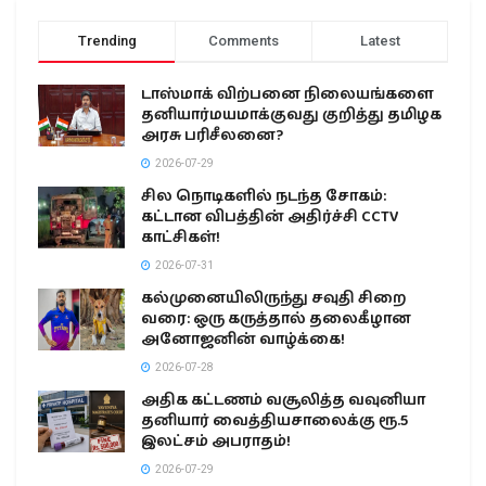
Trending
Comments
Latest
டாஸ்மாக் விற்பனை நிலையங்களை
தனியார்மயமாக்குவது குறித்து தமிழக
அரசு பரிசீலனை?
2026-07-29
சில நொடிகளில் நடந்த சோகம்:
கட்டான விபத்தின் அதிர்ச்சி CCTV
காட்சிகள்!
2026-07-31
கல்முனையிலிருந்து சவுதி சிறை
வரை: ஒரு கருத்தால் தலைகீழான
அனோஜனின் வாழ்க்கை!
2026-07-28
அதிக கட்டணம் வசூலித்த வவுனியா
தனியார் வைத்தியசாலைக்கு ரூ.5
இலட்சம் அபராதம்!
2026-07-29