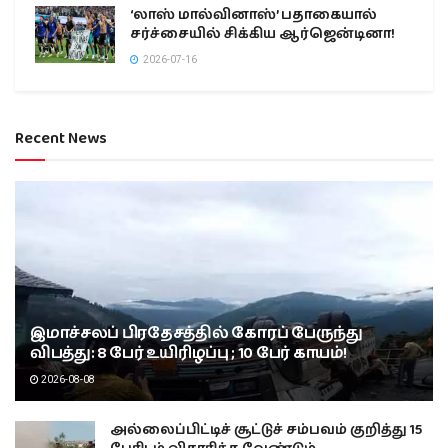
‘லாஸ் மால்வினாஸ்’ பதாகையால்
சர்ச்சையில் சிக்கிய ஆர்ஜென்டினா!
2026-07-16
Recent News
இமாச்சலப் பிரதேசத்தில் கோரப் பேருந்து
விபத்து: 8 பேர் உயிரிழப்பு ; 10 பேர் காயம்!
2026-08-08
அல்லைப்பிட்டிச் சூட்டுச் சம்பவம் குறித்து 15