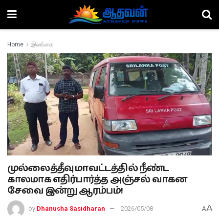
Home
இலங்கை
முல்லைத்தீவு மாவட்டத்தில் நீண்ட
காலமாக எதிர்பார்த்த அஞ்சல் வாகன
சேவை இன்று ஆரம்பம்!
A
by
Dhanusha Sasidharan
2026/05/08
A