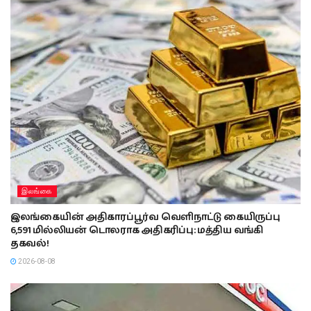
இலங்கை
இலங்கையின் அதிகாரப்பூர்வ வெளிநாட்டு கையிருப்பு
6,591 மில்லியன் டொலராக அதிகரிப்பு: மத்திய வங்கி
தகவல்!
2026-08-08