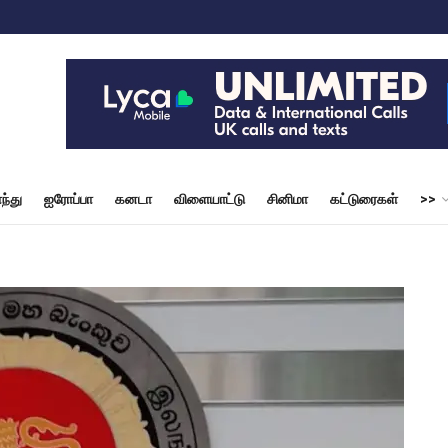
ந்து
ஐரோப்பா
கனடா
விளையாட்டு
சினிமா
கட்டுரைகள்
>>