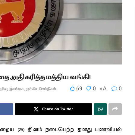
ை அதிகரித்த மத்திய வங்கி!
69
0
A
0
ெரிவு
,
இலங்கை
,
முக்கிய செய்திகள்
A
Share on Twitter
்றைய (25) தினம் நடைபெற்ற தனது பணவியல்