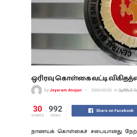
ஒரிரவு கொள்கை வட்டி விகிதத்த
by
Jeyaram Anojan
2026/05/26
in
ஆசிரியர் த
30
992
Share on Facebook
SHARES
VIEWS
நாணயக் கொள்கைச் சபையானது
நேற