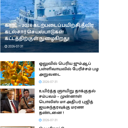
காரட் – 2026 கடற்படைப் பயிற்சி, தீவிர
கடல்சார் செயல்பாடுகள்
கட்டத்திற்குள் நுழைகிறது!
2026-07-31
ஒலுவில் பெரிய ஜும்ஆப்
பள்ளிவாயலில் பேரிச்சம் பழ
அறுவடை
2026-07-31
உயிர்த்த ஞாயிறு தாக்குதல்
சம்பவம் – முன்னாள்
பொலிஸ் மா அதிபர் புஜித்
ஜயசுந்தரவுக்கு மரண
தண்டனை !
2026-07-31