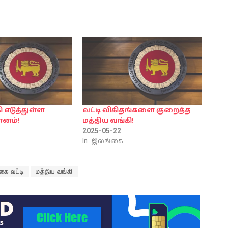
ி எடுத்துள்ள
வட்டி விகிதங்களை குறைத்த
மானம்!
மத்திய வங்கி!
2025-05-22
In "இலங்கை"
கை வட்டி
மத்திய வங்கி