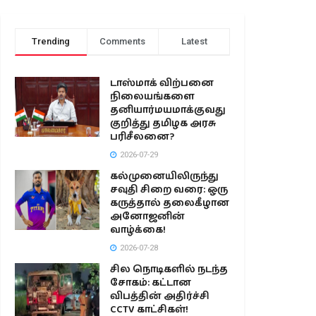
Trending
Comments
Latest
டாஸ்மாக் விற்பனை
நிலையங்களை
தனியார்மயமாக்குவது
குறித்து தமிழக அரசு
பரிசீலனை?
2026-07-29
கல்முனையிலிருந்து
சவுதி சிறை வரை: ஒரு
கருத்தால் தலைகீழான
அனோஜனின்
வாழ்க்கை!
2026-07-28
சில நொடிகளில் நடந்த
சோகம்: கட்டான
விபத்தின் அதிர்ச்சி
CCTV காட்சிகள்!