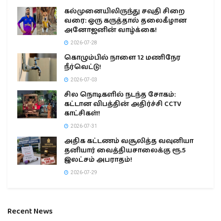
கல்முனையிலிருந்து சவுதி சிறை
வரை: ஒரு கருத்தால் தலைகீழான
அனோஜனின் வாழ்க்கை!
2026-07-28
கொழும்பில் நாளை 12 மணிநேர
நீர்வெட்டு!
2026-07-03
சில நொடிகளில் நடந்த சோகம்:
கட்டான விபத்தின் அதிர்ச்சி CCTV
காட்சிகள்!
2026-07-31
அதிக கட்டணம் வசூலித்த வவுனியா
தனியார் வைத்தியசாலைக்கு ரூ.5
இலட்சம் அபராதம்!
2026-07-29
Recent News