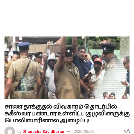
சாண தாக்குதல் விவகாரம் தொடர்பில்
சுகீஸ்வர பண்டார உள்ளிட்ட குழுவினருக்கு
பொலிஸாரினால் அழைப்பு!
A
by
Dhanusha Sasidharan
2026/05/26
A