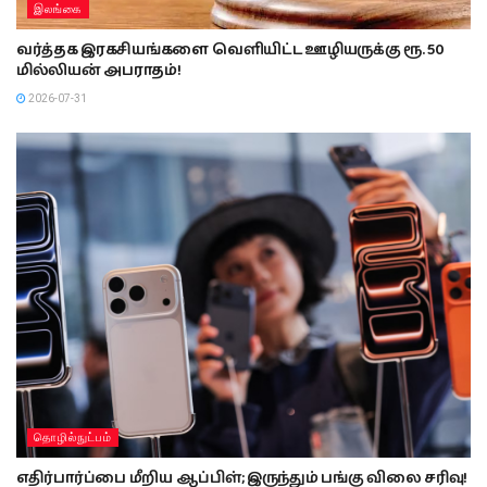
இலங்கை
வர்த்தக இரகசியங்களை வெளியிட்ட ஊழியருக்கு ரூ. 50
மில்லியன் அபராதம்!
2026-07-31
தொழில்நுட்பம்
எதிர்பார்ப்பை மீறிய ஆப்பிள்; இருந்தும் பங்கு விலை சரிவு!