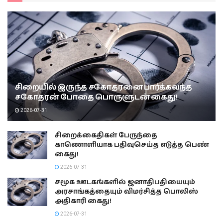
சிறையில் இருந்த சகோதரனை பார்க்கவந்த
சகோதரன் போதை பொருளுடன் கைது!
2026-07-31
சிறைக்கைதிகள் பேருந்தை
காணொளியாக பதிவுசெய்த எடுத்த பெண்
கைது!
2026-07-31
சமூக ஊடகங்களில் ஜனாதிபதியையும்
அரசாங்கத்தையும் விமர்சித்த பொலிஸ்
அதிகாரி கைது!
2026-07-31