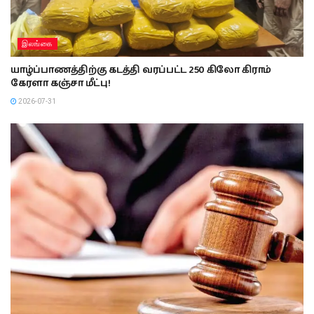
இலங்கை
யாழ்ப்பாணத்திற்கு கடத்தி வரப்பட்ட 250 கிலோ கிராம்
கேரளா கஞ்சா மீட்பு!
2026-07-31