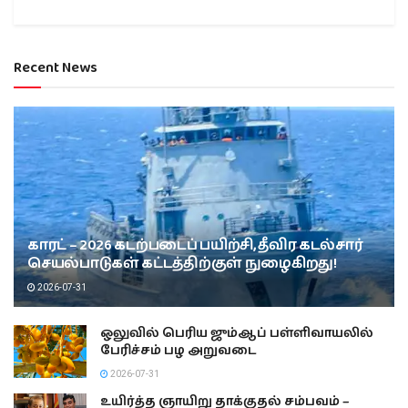
Recent News
காரட் – 2026 கடற்படைப் பயிற்சி, தீவிர கடல்சார்
செயல்பாடுகள் கட்டத்திற்குள் நுழைகிறது!
2026-07-31
ஒலுவில் பெரிய ஜும்ஆப் பள்ளிவாயலில்
பேரிச்சம் பழ அறுவடை
2026-07-31
உயிர்த்த ஞாயிறு தாக்குதல் சம்பவம் –