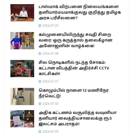
டாஸ்மாக் விற்பனை நிலையங்களை
தனியார்மயமாக்குவது குறித்து தமிழக
அரசு பரிசீலனை?
2026-07-29
கல்முனையிலிருந்து சவுதி சிறை
வரை: ஒரு கருத்தால் தலைகீழான
அனோஜனின் வாழ்க்கை!
2026-07-28
சில நொடிகளில் நடந்த சோகம்:
கட்டான விபத்தின் அதிர்ச்சி CCTV
காட்சிகள்!
2026-07-31
கொழும்பில் நாளை 12 மணிநேர
நீர்வெட்டு!
2026-07-03
அதிக கட்டணம் வசூலித்த வவுனியா
தனியார் வைத்தியசாலைக்கு ரூ.5
இலட்சம் அபராதம்!
2026-07-29