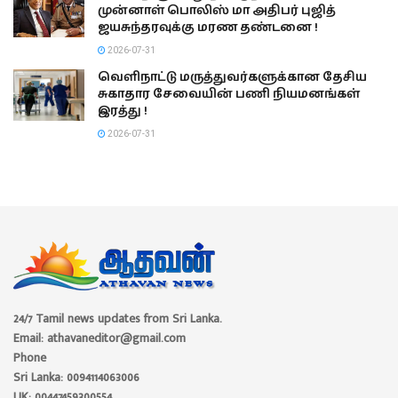
முன்னாள் பொலிஸ் மா அதிபர் புஜித்
ஜயசுந்தரவுக்கு மரண தண்டனை !
2026-07-31
வெளிநாட்டு மருத்துவர்களுக்கான தேசிய
சுகாதார சேவையின் பணி நியமனங்கள்
இரத்து !
2026-07-31
24/7 Tamil news updates from Sri Lanka.
Email: athavaneditor@gmail.com
Phone
Sri Lanka: 0094114063006
UK: 00447459300554