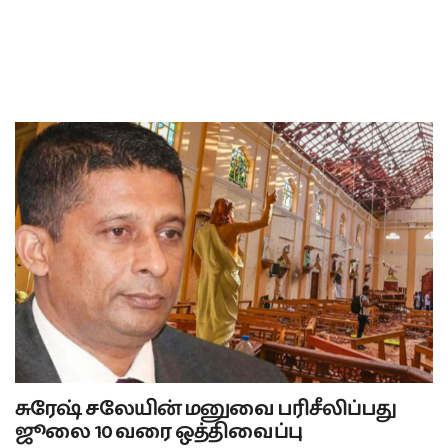
சுரேஷ் சலேயின் மனுவை பரிசீலிப்பது
ஜூலை 10 வரை ஒத்திவைப்பு