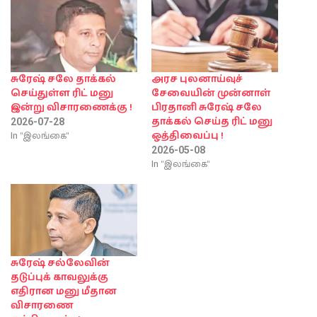
சுரேஷ் சலே தாக்கல்
அரச புலனாய்வுச்
செய்துள்ள ரிட் மனு
சேவையின் முன்னாள்
இன்று விசாரணைக்கு !
பிரதானி சுரேஷ் சலே
தாக்கல் செய்த ரிட் மனு
2026-07-28
In "இலங்கை"
ஒத்திவைப்பு !
2026-05-08
In "இலங்கை"
சுரேஷ் சல்லேவின்
தடுப்புக் காவலுக்கு
எதிரான மனு மீதான
விசாரணை