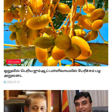
அம்பாறை
ஒலுவில் பெரிய ஜும்ஆப் பள்ளிவாயலில் பேரிச்சம் பழ
அறுவடை
2026-07-31