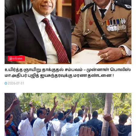
இலங்கை
உயிர்த்த ஞாயிறு தாக்குதல் சம்பவம் – முன்னாள் பொலிஸ்
மா அதிபர் புஜித் ஜயசுந்தரவுக்கு மரண தண்டனை !
2026-07-31