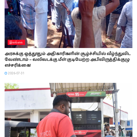
இலங்கை
அரசுக்கு ஒத்தூதும் அதிகாரிகளின் சூழ்ச்சியில் வீழ்ந்துவிட
வேண்டாம் – வலிவடக்கு மீள் குடியேற்ற அபிவிருத்திக்குழு
எச்சரிக்கை!
2026-07-31