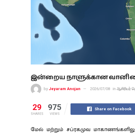
இன்றைய நாளுக்கான வானிலை
by
Jeyaram Anojan
2026/07/08
in
ஆசிரியர் த
29
975
Share on Facebook
SHARES
VIEWS
மேல் மற்றும் சப்ரகமுவ மாகாணங்களிலு