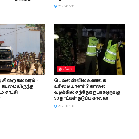
2026-07-30
இலங்கை
பு சிறை கலவரம் –
பெல்லன்வில உணவக
் கடமையிருந்த
உரிமையாளர் கொலை
் சாட்சி
வழக்கில் சந்தேக நபர்களுக்கு
!
90 நாட்கள் தடுப்பு காவல்!
2026-07-30