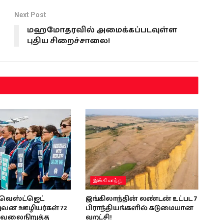
Next Post
மஹமோதரவில் அமைக்கப்படவுள்ள
புதிய சிறைச்சாலை!
இங்கிலாந்து
வெஸ்ட்ஜெட்
இங்கிலாந்தின் லண்டன் உட்பட 7
ுவன ஊழியர்கள் 72
பிராந்தியங்களில் கடுமையான
வேலைநிறுத்த
வறட்சி!