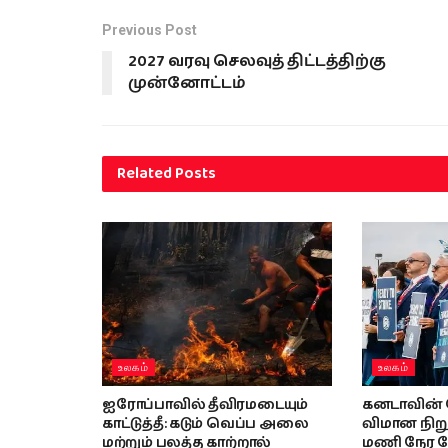
Previous Post
2027 வரவு செலவுத் திட்டத்திற்கு
முன்னோட்டம்
Related
Posts
உலகம்
உலகம்
ஐரோப்பாவில் தீவிரமடையும்
கனடாவின் 
காட்டுத்தீ: கடும் வெப்ப அலை
விமான நிற
மற்றும் பலத்த காற்றால்
மணி நேர 