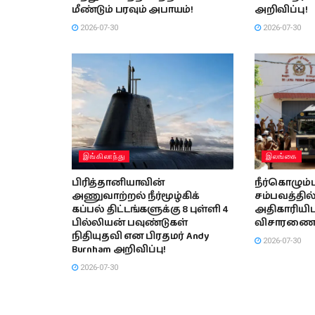
மீண்டும் பரவும் அபாயம்!
அறிவிப்பு!
2026-07-30
2026-07-30
இங்கிலாந்து
இலங்கை
பிரித்தானியாவின்
நீர்கொழும்
அணுவாற்றல் நீர்மூழ்கிக்
சம்பவத்தில
கப்பல் திட்டங்களுக்கு 8 புள்ளி 4
அதிகாரியிடம
பில்லியன் பவுண்டுகள்
விசாரணை 
நிதியுதவி என பிரதமர் Andy
2026-07-30
Burnham அறிவிப்பு!
2026-07-30