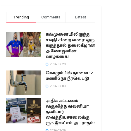
Trending
Comments
Latest
கல்முனையிலிருந்து
சவுதி சிறை வரை: ஒரு
கருத்தால் தலைகீழான
அனோஜனின்
வாழ்க்கை!
2026-07-28
கொழும்பில் நாளை 12
மணிநேர நீர்வெட்டு!
2026-07-03
அதிக கட்டணம்
வசூலித்த வவுனியா
தனியார்
வைத்தியசாலைக்கு
ரூ.5 இலட்சம் அபராதம்!
2026-07-29