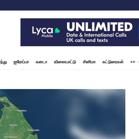
ந்து
ஐரோப்பா
கனடா
விளையாட்டு
சினிமா
கட்டுரைகள்
>>