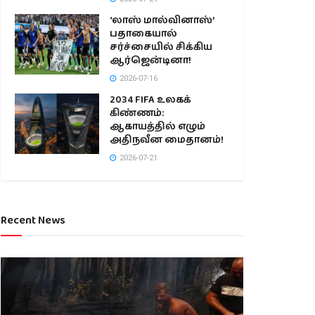
‘லாஸ் மால்வினாஸ்’
பதாகையால்
சர்ச்சையில் சிக்கிய
ஆர்ஜென்டினா!
2026-07-16
2034 FIFA உலகக்
கிண்ணம்:
ஆகாயத்தில் எழும்
அதிநவீன மைதானம்!
2026-07-21
Recent News