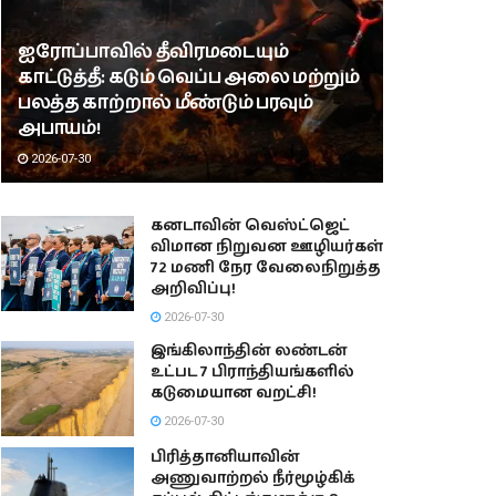
ஐரோப்பாவில் தீவிரமடையும்
காட்டுத்தீ: கடும் வெப்ப அலை மற்றும்
பலத்த காற்றால் மீண்டும் பரவும்
அபாயம்!
2026-07-30
கனடாவின் வெஸ்ட்ஜெட்
விமான நிறுவன ஊழியர்கள்
72 மணி நேர வேலைநிறுத்த
அறிவிப்பு!
2026-07-30
இங்கிலாந்தின் லண்டன்
உட்பட 7 பிராந்தியங்களில்
கடுமையான வறட்சி!
2026-07-30
பிரித்தானியாவின்
அணுவாற்றல் நீர்மூழ்கிக்