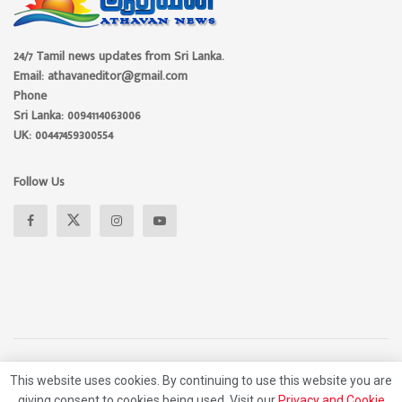
24/7 Tamil news updates from Sri Lanka.
Email: athavaneditor@gmail.com
Phone
Sri Lanka: 0094114063006
UK: 00447459300554
Follow Us
About
Advertise
Privacy Policy
Contact Us
This website uses cookies. By continuing to use this website you are
giving consent to cookies being used. Visit our
Privacy and Cookie