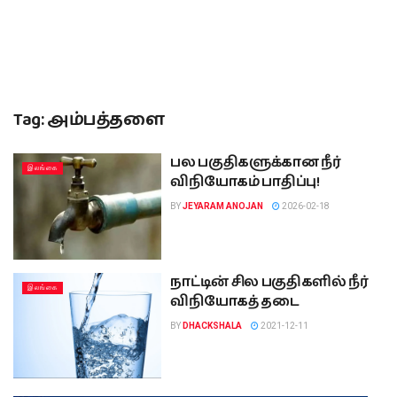
Tag:
அம்பத்தளை
பல பகுதிகளுக்கான நீர்
இலங்கை
விநியோகம் பாதிப்பு!
BY
JEYARAM ANOJAN
2026-02-18
நாட்டின் சில பகுதிகளில் நீர்
இலங்கை
விநியோகத் தடை
BY
DHACKSHALA
2021-12-11