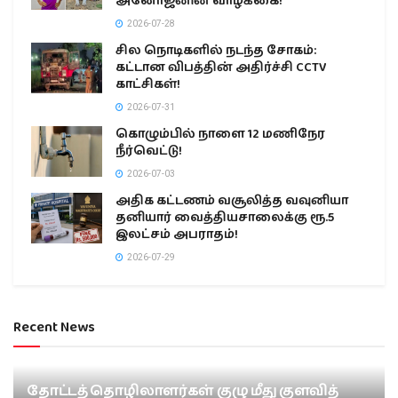
அனோஜனின் வாழ்க்கை!
2026-07-28
சில நொடிகளில் நடந்த சோகம்:
கட்டான விபத்தின் அதிர்ச்சி CCTV
காட்சிகள்!
2026-07-31
கொழும்பில் நாளை 12 மணிநேர
நீர்வெட்டு!
2026-07-03
அதிக கட்டணம் வசூலித்த வவுனியா
தனியார் வைத்தியசாலைக்கு ரூ.5
இலட்சம் அபராதம்!
2026-07-29
Recent News
தோட்டத் தொழிலாளர்கள் குழு மீது குளவித்