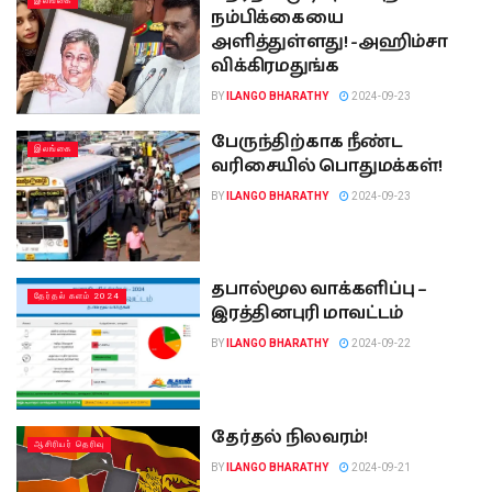
இலங்கை
நம்பிக்கையை
அளித்துள்ளது! -அஹிம்சா
விக்கிரமதுங்க
BY
ILANGO BHARATHY
2024-09-23
பேருந்திற்காக நீண்ட
இலங்கை
வரிசையில் பொதுமக்கள்!
BY
ILANGO BHARATHY
2024-09-23
தபால்மூல வாக்களிப்பு –
தேர்தல் களம் 2024
இரத்தினபுரி மாவட்டம்
BY
ILANGO BHARATHY
2024-09-22
தேர்தல் நிலவரம்!
ஆசிரியர் தெரிவு
BY
ILANGO BHARATHY
2024-09-21