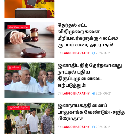
தேர்தல் சட்ட
ஆசிரியர் தெரிவு
விதிமுறைகளை
மீறியவர்களுக்கு 4 லட்சம்
ரூபாய் வரை அபராதம்!
BY
ILANGO BHARATHY
2024-09-21
ஜனாதிபதித் தேர்தலானது
இலங்கை
நாட்டில் புதிய
திருப்புமுனையை
ஏற்படுத்தும்!
BY
ILANGO BHARATHY
2024-09-21
ஜனநாயகத்தினைப்
ஆசிரியர் தெரிவு
பாதுகாக்க வேண்டும்! -சஜித்
பிரேமதாச
BY
ILANGO BHARATHY
2024-09-21