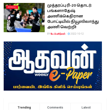
முத்தரப்பு ரி-20 தொடர்:
கிரிக்கெட்
பங்களாதேஷ்
அணிக்கெதிரான
போட்டியில் நியூஸிலாந்து
அணி வெற்றி!
BY
யே.பெனிற்லஸ்
2022-10-12
Trending
Comments
Latest