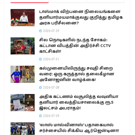
டாஸ்மாக் விற்பனை நிலையங்களை
தனியார்மயமாக்குவது குறித்து தமிழக
அரசு பரிசீலனை?
2026-07-29
சில நொடிகளில் நடந்த சோகம்:
கட்டான விபத்தின் அதிர்ச்சி CCTV
காட்சிகள்!
2026-07-31
கல்முனையிலிருந்து சவுதி சிறை
வரை: ஒரு கருத்தால் தலைகீழான
அனோஜனின் வாழ்க்கை!
2026-07-28
அதிக கட்டணம் வசூலித்த வவுனியா
தனியார் வைத்தியசாலைக்கு ரூ.5
இலட்சம் அபராதம்!
2026-07-29
‘லாஸ் மால்வினாஸ்’ பதாகையால்
சர்ச்சையில் சிக்கிய ஆர்ஜென்டினா!