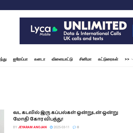
ந்து
ஐரோப்பா
கனடா
விளையாட்டு
சினிமா
கட்டுரைகள்
>>
வட கடலில் இரு கப்பல்கள் ஒன்றுடன் ஒன்று
மோதி கோர விபத்து!
BY
JEYARAM ANOJAN
2025-03-11
0