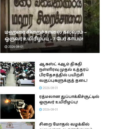
மஹரை சிறைச்சாலை கலவரம் –
ஒருவர் உயிரிழப்பு – 7 பேர் காயம்!
2026-08-01
ஆகஸ்ட் 4ஆம் திகதி
நள்ளிரவு முதல் உத்தரப்
பிரதேசத்தில் பயிற்சி
வகுப்புகளுக்குத் தடை!
2026-08-01
ரத்மலான துப்பாக்கிச்சூட்டில்
ஒருவர் உயிரிழப்பு!
2026-08-01
சிறை மோதல் வழக்கில்