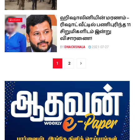
ஹிஷாலினியின் மரணம் –
இலங்கை
ரிஷாட் வீட்டில் பணிபுரிந்த 11
சிறுமிகளிடம் இன்று
விசாரணை!
BY
DHACKSHALA
2021-07-27
1
2