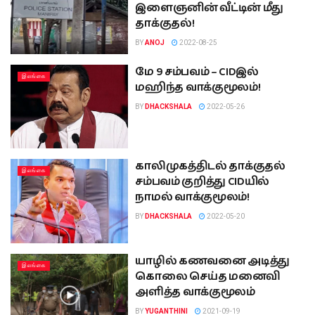
இளைஞனின் வீட்டின் மீது
தாக்குதல்!
BY
ANOJ
2022-08-25
மே 9 சம்பவம் – CIDஇல்
இலங்கை
மஹிந்த வாக்குமூலம்!
BY
DHACKSHALA
2022-05-26
காலிமுகத்திடல் தாக்குதல்
இலங்கை
சம்பவம் குறித்து CIDயில்
நாமல் வாக்குமூலம்!
BY
DHACKSHALA
2022-05-20
யாழில் கணவனை அடித்து
இலங்கை
கொலை செய்த மனைவி
அளித்த வாக்குமூலம்
BY
YUGANTHINI
2021-09-19