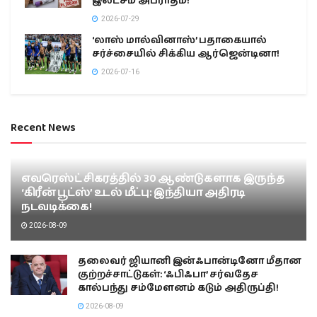
இலட்சம் அபராதம்!
2026-07-29
‘லாஸ் மால்வினாஸ்’ பதாகையால்
சர்ச்சையில் சிக்கிய ஆர்ஜென்டினா!
2026-07-16
Recent News
எவரெஸ்ட் சிகரத்தில் 30 ஆண்டுகளாக இருந்த
‘கிரீன் பூட்ஸ்’ உடல் மீட்பு: இந்தியா அதிரடி
நடவடிக்கை!
2026-08-09
தலைவர் ஜியானி இன்ஃபான்டினோ மீதான
குற்றச்சாட்டுகள்: ‘ஃபிஃபா’ சர்வதேச
கால்பந்து சம்மேளனம் கடும் அதிருப்தி!
2026-08-09