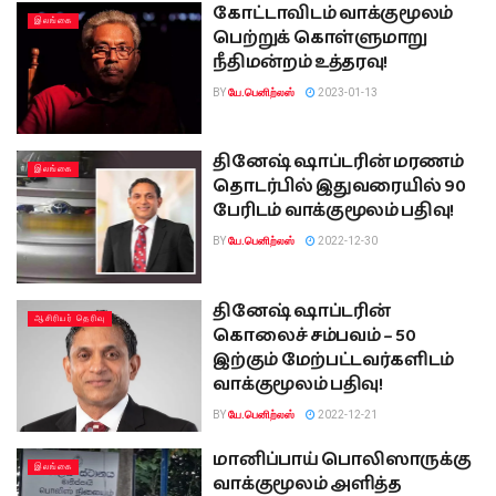
கோட்டாவிடம் வாக்குமூலம்
இலங்கை
பெற்றுக் கொள்ளுமாறு
நீதிமன்றம் உத்தரவு!
BY
யே.பெனிற்லஸ்
2023-01-13
தினேஷ் ஷாப்டரின் மரணம்
இலங்கை
தொடர்பில் இதுவரையில் 90
பேரிடம் வாக்குமூலம் பதிவு!
BY
யே.பெனிற்லஸ்
2022-12-30
தினேஷ் ஷாப்டரின்
ஆசிரியர் தெரிவு
கொலைச் சம்பவம் – 50
இற்கும் மேற்பட்டவர்களிடம்
வாக்குமூலம் பதிவு!
BY
யே.பெனிற்லஸ்
2022-12-21
மானிப்பாய் பொலிஸாருக்கு
இலங்கை
வாக்குமூலம் அளித்த