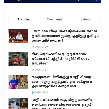
Trending
Comments
Latest
டாஸ்மாக் விற்பனை நிலையங்களை
தனியார்மயமாக்குவது குறித்து தமிழக
அரசு பரிசீலனை?
2026-07-29
சில நொடிகளில் நடந்த சோகம்:
கட்டான விபத்தின் அதிர்ச்சி CCTV
காட்சிகள்!
2026-07-31
கல்முனையிலிருந்து சவுதி சிறை
வரை: ஒரு கருத்தால் தலைகீழான
அனோஜனின் வாழ்க்கை!
2026-07-28
அதிக கட்டணம் வசூலித்த வவுனியா
தனியார் வைத்தியசாலைக்கு ரூ.5