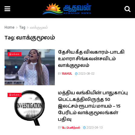
Home
Tag
வாக்குமூலம்
Tag:
வாக்குமூலம்
தேசிய கீத விவகாரம்-பாடகி
இலங்கை
உமாரா சிங்கவன்சவிடம்
வாக்குமூலம்
BY
RAHUL
2023-08-02
மத்திய வங்கியின் பாதுகாப்பு
இலங்கை
பெட்டகத்திலிருந்த 50
இலட்சம் ரூபாய் மாயம் – 15
பேரிடம் வாக்குமூலங்கள்
பதிவு
BY
யே.பெனிற்லஸ்
2023-04-13