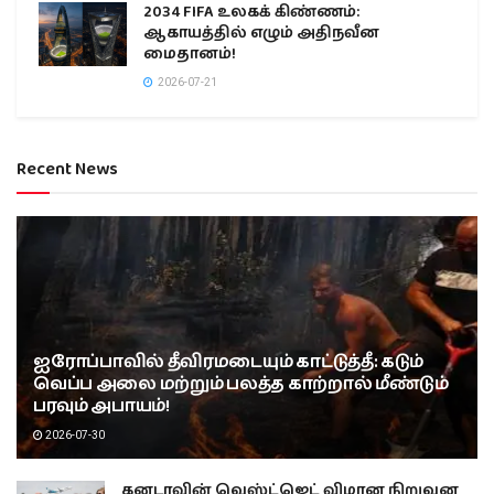
2034 FIFA உலகக் கிண்ணம்:
ஆகாயத்தில் எழும் அதிநவீன
மைதானம்!
2026-07-21
Recent News
ஐரோப்பாவில் தீவிரமடையும் காட்டுத்தீ: கடும்
வெப்ப அலை மற்றும் பலத்த காற்றால் மீண்டும்
பரவும் அபாயம்!
2026-07-30
கனடாவின் வெஸ்ட்ஜெட் விமான நிறுவன