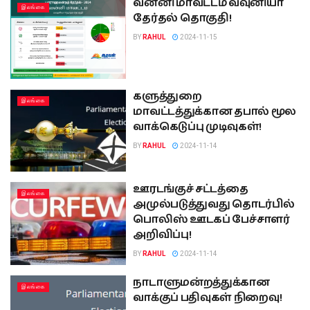
வன்னி மாவட்டம் வவுனியா
இலங்கை
தேர்தல் தொகுதி!
BY
RAHUL
2024-11-15
களுத்துறை
இலங்கை
மாவட்டத்துக்கான தபால் மூல
வாக்கெடுப்பு முடிவுகள்!
BY
RAHUL
2024-11-14
ஊரடங்குச் சட்டத்தை
இலங்கை
அமுல்படுத்துவது தொடர்பில்
பொலிஸ் ஊடகப் பேச்சாளர்
அறிவிப்பு!
BY
RAHUL
2024-11-14
நாடாளுமன்றத்துக்கான
இலங்கை
வாக்குப் பதிவுகள் நிறைவு!