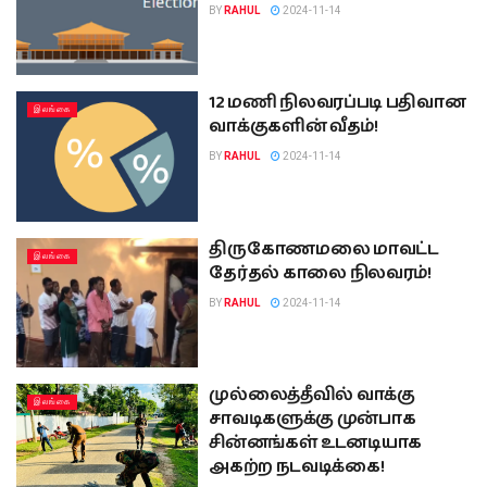
BY
RAHUL
2024-11-14
12 மணி நிலவரப்படி பதிவான
இலங்கை
வாக்குகளின் வீதம்!
BY
RAHUL
2024-11-14
திருகோணமலை மாவட்ட
இலங்கை
தேர்தல் காலை நிலவரம்!
BY
RAHUL
2024-11-14
முல்லைத்தீவில் வாக்கு
இலங்கை
சாவடிகளுக்கு முன்பாக
சின்னங்கள் உடனடியாக
அகற்ற நடவடிக்கை!