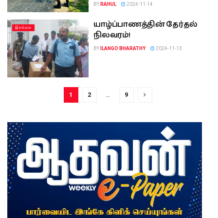
BY
RAHUL
2024-11-14
யாழ்ப்பாணத்தின் தேர்தல்
இலங்கை
நிலவரம்!
BY
ILANGO BHARATHY
2024-11-13
1
2
…
9