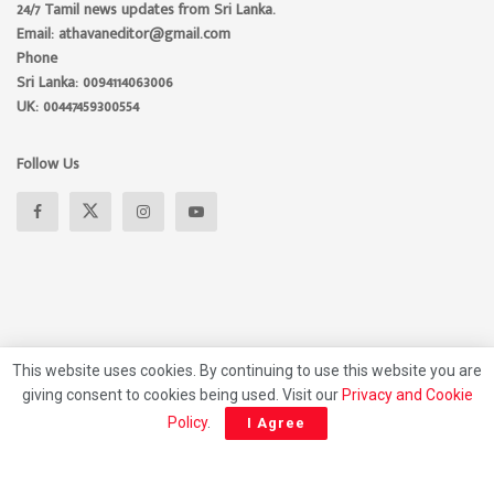
24/7 Tamil news updates from Sri Lanka.
Email: athavaneditor@gmail.com
Phone
Sri Lanka: 0094114063006
UK: 00447459300554
Follow Us
This website uses cookies. By continuing to use this website you are
giving consent to cookies being used. Visit our
Privacy and Cookie
About
Advertise
Privacy Policy
Contact Us
Policy
.
I Agree
© 2026 Athavan Media, All rights reserved.