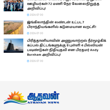
ஊழியர்கள் 72 மணி நேர வேலைநிறுத்த
அறிவிப்பு!
2026-07-30
இங்கிலாந்தின் லண்டன் உட்பட 7
பிராந்தியங்களில் கடுமையான வறட்சி!
2026-07-30
பிரித்தானியாவின் அணுவாற்றல் நீர்மூழ்கிக்
கப்பல் திட்டங்களுக்கு 8 புள்ளி 4 பில்லியன்
பவுண்டுகள் நிதியுதவி என பிரதமர் Andy
Burnham அறிவிப்பு!
2026-07-30