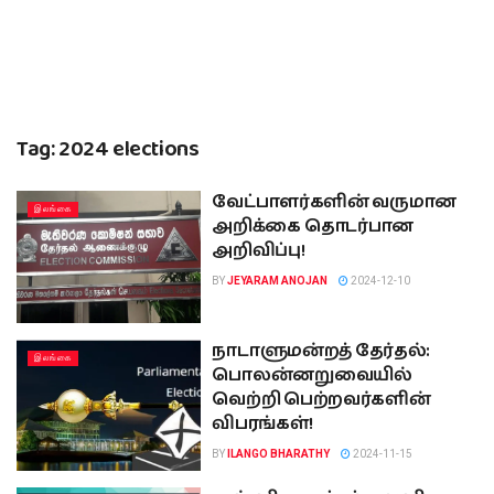
Tag:
2024 elections
வேட்பாளர்களின் வருமான
இலங்கை
அறிக்கை தொடர்பான
அறிவிப்பு!
BY
JEYARAM ANOJAN
2024-12-10
நாடாளுமன்றத் தேர்தல்:
இலங்கை
பொலன்னறுவையில்
வெற்றி பெற்றவர்களின்
விபரங்கள்!
BY
ILANGO BHARATHY
2024-11-15