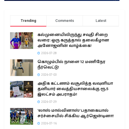
Trending
Comments
Latest
கல்முனையிலிருந்து சவுதி சிறை
வரை: ஒரு கருத்தால் தலைகீழான
அனோஜனின் வாழ்க்கை!
2026-07-28
கொழும்பில் நாளை 12 மணிநேர
நீர்வெட்டு!
2026-07-03
அதிக கட்டணம் வசூலித்த வவுனியா
தனியார் வைத்தியசாலைக்கு ரூ.5
இலட்சம் அபராதம்!
2026-07-29
‘லாஸ் மால்வினாஸ்’ பதாகையால்
சர்ச்சையில் சிக்கிய ஆர்ஜென்டினா!
2026-07-16