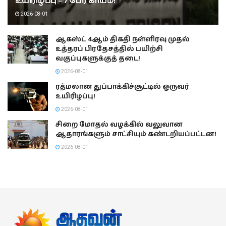
உயிரிழப்பு – 7 பேர் காயம்!
2026-08-01
ஆகஸ்ட் 4ஆம் திகதி நள்ளிரவு முதல்
உத்தரப் பிரதேசத்தில் பயிற்சி
வகுப்புகளுக்குத் தடை!
2026-08-01
ரத்மலான துப்பாக்கிச்சூட்டில் ஒருவர்
உயிரிழப்பு!
2026-08-01
சிறை மோதல் வழக்கில் வலுவான
ஆதாரங்களும் சாட்சியும் கண்டறியப்பட்டன!
2026-08-01