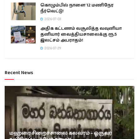
கொழும்பில் நாளை 12 மணிநேர
நீர்வெட்டு!
2026-07-03
அதிக கட்டணம் வசூலித்த வவுனியா
தனியார் வைத்தியசாலைக்கு ரூ.5
இலட்சம் அபராதம்!
2026-07-29
Recent News
மஹரை சிறைச்சாலை கலவரம் – ஒருவர்