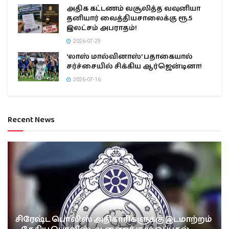
அதிக கட்டணம் வசூலித்த வவுனியா
தனியார் வைத்தியசாலைக்கு ரூ.5
இலட்சம் அபராதம்!
2026-07-29
‘லாஸ் மால்வினாஸ்’ பதாகையால்
சர்ச்சையில் சிக்கிய ஆர்ஜென்டினா!
2026-07-16
Recent News
சிரேஷ்ட பொலிஸ் அதிகாரிகளுக்கு இடமாற்றம்