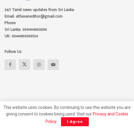
24/7 Tamil news updates from Sri Lanka.
Email: athavaneditor@gmail.com
Phone
Sri Lanka: 0094114063006
UK: 00447459300554
Follow Us
This website uses cookies. By continuing to use this website you are
giving consent to cookies being used. Visit our
Privacy and Cookie
About
Advertise
Privacy Policy
Contact Us
Policy
.
I Agree
© 2026 Athavan Media, All rights reserved.