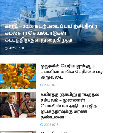
காரட் – 2026 கடற்படைப் பயிற்சி, தீவிர
கடல்சார் செயல்பாடுகள்
கட்டத்திற்குள் நுழைகிறது!
2026-07-31
ஒலுவில் பெரிய ஜும்ஆப்
பள்ளிவாயலில் பேரிச்சம் பழ
அறுவடை
2026-07-31
உயிர்த்த ஞாயிறு தாக்குதல்
சம்பவம் – முன்னாள்
பொலிஸ் மா அதிபர் புஜித்
ஜயசுந்தரவுக்கு மரண
தண்டனை !
2026-07-31