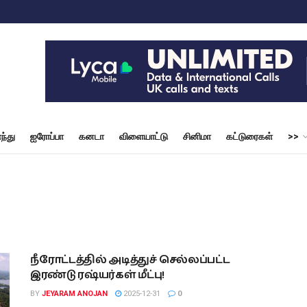
ந்து
ஐரோப்பா
கனடா
விளையாட்டு
சினிமா
கட்டுரைகள்
>>
நீரோட்டத்தில் அடித்துச் செல்லப்பட்ட
இரண்டு ரஷ்யர்கள் மீட்பு!
BY
JEYARAM ANOJAN
2025-12-31
0