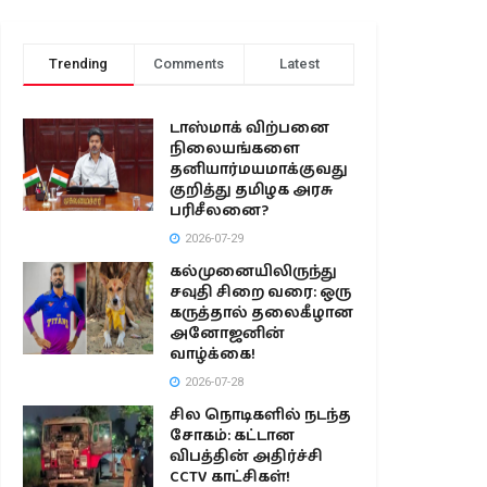
Trending
Comments
Latest
டாஸ்மாக் விற்பனை
நிலையங்களை
தனியார்மயமாக்குவது
குறித்து தமிழக அரசு
பரிசீலனை?
2026-07-29
கல்முனையிலிருந்து
சவுதி சிறை வரை: ஒரு
கருத்தால் தலைகீழான
அனோஜனின்
வாழ்க்கை!
2026-07-28
சில நொடிகளில் நடந்த
சோகம்: கட்டான
விபத்தின் அதிர்ச்சி
CCTV காட்சிகள்!