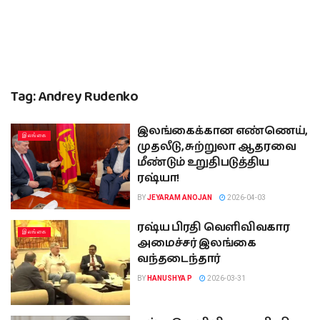
Tag:
Andrey Rudenko
இலங்கைக்கான எண்ணெய்,
இலங்கை
முதலீடு, சுற்றுலா ஆதரவை
மீண்டும் உறுதிபடுத்திய
ரஷ்யா!
BY
JEYARAM ANOJAN
2026-04-03
ரஷ்ய பிரதி வெளிவிவகார
இலங்கை
அமைச்சர் இலங்கை
வந்தடைந்தார்
BY
HANUSHYA P
2026-03-31