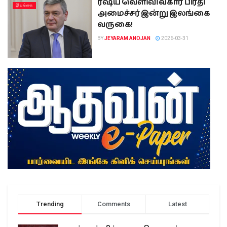
ரஷ்ய வெளிவிவகார பிரதி
இலங்கை
அமைச்சர் இன்று இலங்‍கை
வருகை!
BY
JEYARAM ANOJAN
2026-03-31
Trending
Comments
Latest