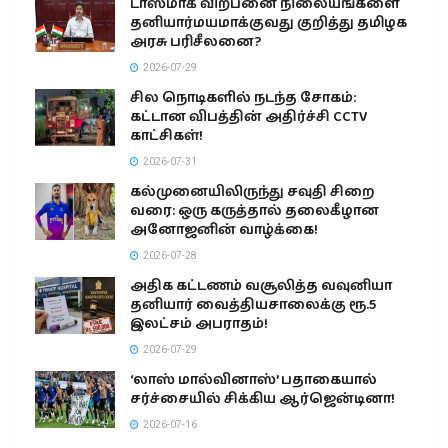
டாஸ்மாக் விற்பனை நிலையங்களை
தனியார்மயமாக்குவது குறித்து தமிழக
அரசு பரிசீலனை?
2026-07-29
சில நொடிகளில் நடந்த சோகம்:
கட்டான விபத்தின் அதிர்ச்சி CCTV
காட்சிகள்!
2026-07-31
கல்முனையிலிருந்து சவுதி சிறை
வரை: ஒரு கருத்தால் தலைகீழான
அனோஜனின் வாழ்க்கை!
2026-07-28
அதிக கட்டணம் வசூலித்த வவுனியா
தனியார் வைத்தியசாலைக்கு ரூ.5
இலட்சம் அபராதம்!
2026-07-29
‘லாஸ் மால்வினாஸ்’ பதாகையால்
சர்ச்சையில் சிக்கிய ஆர்ஜென்டினா!
2026-07-16