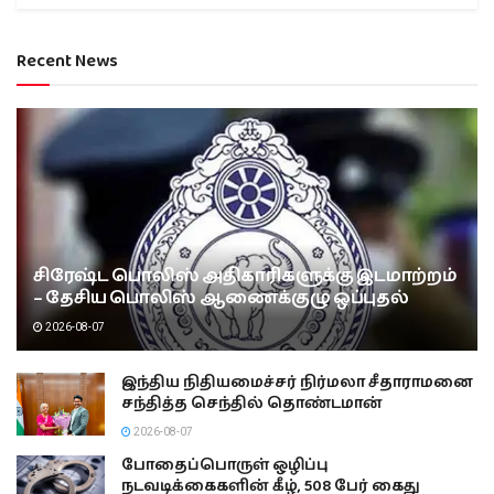
Recent News
சிரேஷ்ட பொலிஸ் அதிகாரிகளுக்கு இடமாற்றம்
– தேசிய பொலிஸ் ஆணைக்குழு ஒப்புதல்
2026-08-07
இந்திய நிதியமைச்சர் நிர்மலா சீதாராமனை
சந்தித்த செந்தில் தொண்டமான்
2026-08-07
போதைப்பொருள் ஒழிப்பு
நடவடிக்கைகளின் கீழ், 508 பேர் கைது