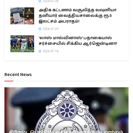
2026-07-28
அதிக கட்டணம் வசூலித்த வவுனியா
தனியார் வைத்தியசாலைக்கு ரூ.5
இலட்சம் அபராதம்!
2026-07-29
‘லாஸ் மால்வினாஸ்’ பதாகையால்
சர்ச்சையில் சிக்கிய ஆர்ஜென்டினா!
2026-07-16
Recent News
சிரேஷ்ட பொலிஸ் அதிகாரிகளுக்கு இடமாற்றம்