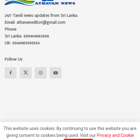
24/7 Tamil news updates from Sri Lanka.
Email: athavaneditor@gmail.com
Phone
Sri Lanka: 0094114063006
UK: 00447459300554
Follow Us
About
Advertise
Privacy Policy
Contact Us
This website uses cookies. By continuing to use this website you are
giving consent to cookies being used. Visit our
Privacy and Cookie