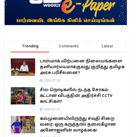
Trending
Comments
Latest
டாஸ்மாக் விற்பனை நிலையங்களை
தனியார்மயமாக்குவது குறித்து தமிழக
அரசு பரிசீலனை?
2026-07-29
சில நொடிகளில் நடந்த சோகம்:
கட்டான விபத்தின் அதிர்ச்சி CCTV
காட்சிகள்!
2026-07-31
கல்முனையிலிருந்து சவுதி சிறை
வரை: ஒரு கருத்தால் தலைகீழான
அனோஜனின் வாழ்க்கை!