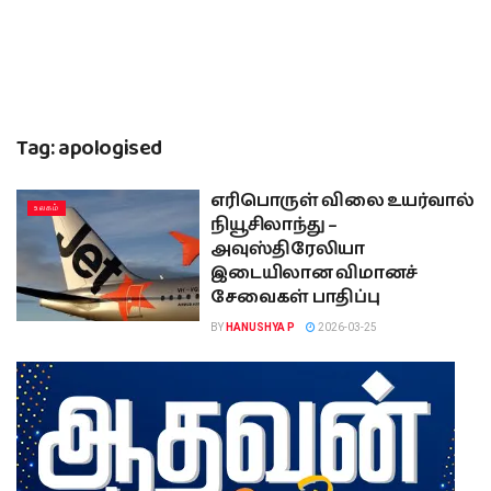
Tag:
apologised
எரிபொருள் விலை உயர்வால்
உலகம்
நியூசிலாந்து –
அவுஸ்திரேலியா
இடையிலான விமானச்
சேவைகள் பாதிப்பு
BY
HANUSHYA P
2026-03-25