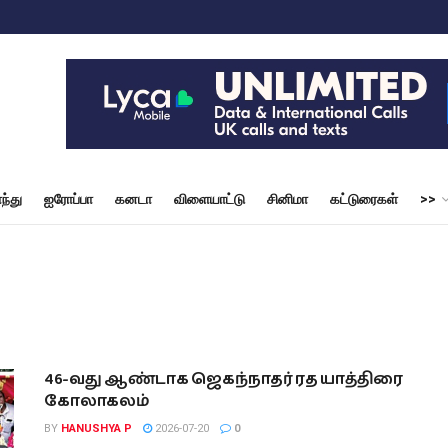
ந்து
ஐரோப்பா
கனடா
விளையாட்டு
சினிமா
கட்டுரைகள்
>>
46-வது ஆண்டாக ஜெகந்நாதர் ரத யாத்திரை
கோலாகலம்
BY
HANUSHYA P
2026-07-20
0