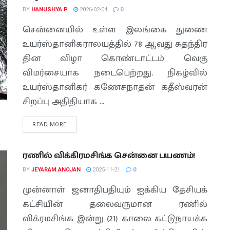
BY
HANUSHYA P
2026-02-04
0
சென்னையில் உள்ள இலங்கை துணை
உயர்ஸ்தானிகராலயத்தில் 78 ஆவது சுதந்திர
தின விழா கொண்டாட்டம் வெகு
விமர்சையாக நடைபெற்றது. நிகழ்வில்
உயர்ஸ்தானிகர் கணேசநாதன் கதீஸ்வரன்
சிறப்பு அதிதியாக ...
READ MORE
ரணில் விக்கிரமசிங்க சென்னை பயணம்!
BY
JEYARAM ANOJAN
2025-11-21
0
முன்னாள் ஜனாதிபதியும் ஐக்கிய தேசியக்
கட்சியின் தலைவருமான ரணில்
விக்ரமசிங்க இன்று (21) காலை கட்டுநாயக்க