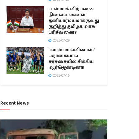
டாஸ்மாக் விற்பனை
நிலையங்களை
தனியார்மயமாக்குவது
குறித்து தமிழக அரசு
பரிசீலனை?
2026-07-29
‘லாஸ் மால்வினாஸ்’
பதாகையால்
சர்ச்சையில் சிக்கிய
ஆர்ஜென்டினா!
2026-07-16
Recent News