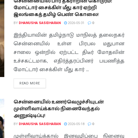
சென்னையில் பார் தகராறின் கொடூரம்:
மோட்டார் சைக்கிள் மீது கார் ஏற்றி
இலங்கைத் தமிழ் பெண் கொலை!
BY
DHANUSHA SASIDHARAN
2026-05-31
0
இந்தியாவின் தமிழ்நாடு மாநிலத் தலைநகர்
சென்னையில் உள்ள பிரபல மதுபான
சாலை ஒன்றில் ஏற்பட்ட திடீர் மோதலின்
உச்சகட்டமாக, எதிர்த்தரப்பினர் பயணித்த
மோட்டார் சைக்கிள் மீது கார் ...
READ MORE
சென்னையில் உணர்வெழுச்சியுடன்
முள்ளிவாய்க்கால் நினைவேந்தல்
அனுஷ்டிப்பு!
BY
DHANUSHA SASIDHARAN
2026-05-18
0
முள்ளிவாய்க்கால் இனவழிப்பை நினைவு