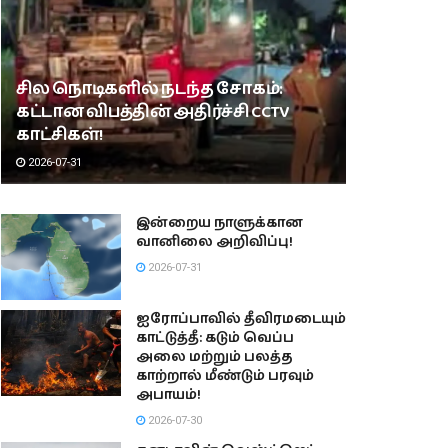
சில நொடிகளில் நடந்த சோகம்:
கட்டான விபத்தின் அதிர்ச்சி CCTV
காட்சிகள்!
2026-07-31
இன்றைய நாளுக்கான
வானிலை அறிவிப்பு!
2026-07-31
ஐரோப்பாவில் தீவிரமடையும்
காட்டுத்தீ: கடும் வெப்ப
அலை மற்றும் பலத்த
காற்றால் மீண்டும் பரவும்
அபாயம்!
2026-07-30