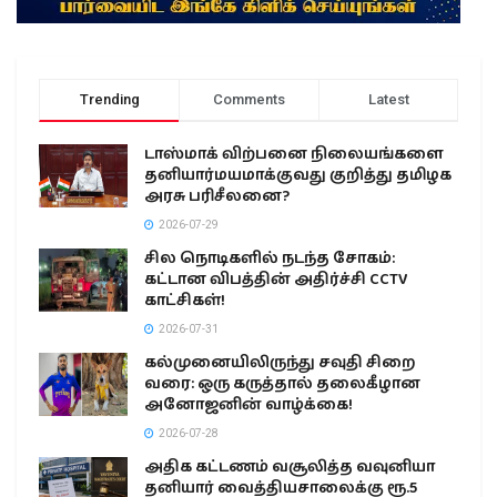
Trending
Comments
Latest
டாஸ்மாக் விற்பனை நிலையங்களை
தனியார்மயமாக்குவது குறித்து தமிழக
அரசு பரிசீலனை?
2026-07-29
சில நொடிகளில் நடந்த சோகம்:
கட்டான விபத்தின் அதிர்ச்சி CCTV
காட்சிகள்!
2026-07-31
கல்முனையிலிருந்து சவுதி சிறை
வரை: ஒரு கருத்தால் தலைகீழான
அனோஜனின் வாழ்க்கை!
2026-07-28
அதிக கட்டணம் வசூலித்த வவுனியா
தனியார் வைத்தியசாலைக்கு ரூ.5