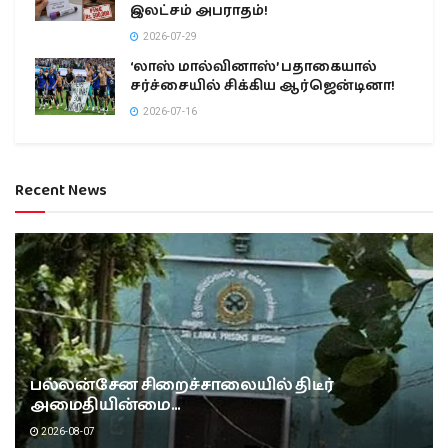
இலட்சம் அபராதம்!
2026-07-29
‘லாஸ் மால்வினாஸ்’ பதாகையால்
சர்ச்சையில் சிக்கிய ஆர்ஜென்டினா!
2026-07-16
Recent News
பல்லன்சேன சிறைச்சாலையில் திடீர்
அமைதியின்மை…
2026-08-07