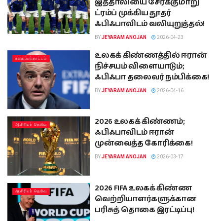
இத்தாலியை சேர்க்குமாறு
ட்ரம்ப் முக்கிய தூதர்
ஃபிஃபாவிடம் வலியுறுத்தல்!
BY
JEYARAM ANOJAN
2026-04-23
உலகக் கிண்ணத்தில் ஈரான்
உதைப்பந்தாட்டம்
நிச்சயம் விளையாடும்;
ஃபிஃபா தலைவர் நம்பிக்கை!
BY
JEYARAM ANOJAN
2026-04-16
2026 உலகக் கிண்ணம்;
ஆசிரியர் தெரிவு
ஃபிஃபாவிடம் ஈரான்
முன்வைத்த கோரிக்கை!
BY
JEYARAM ANOJAN
2026-03-17
2026 FIFA உலகக் கிண்ண
ஆசிரியர் தெரிவு
வெற்றியாளர்களுக்கான
பரிசுத் தொகை இரட்டிப்பு!