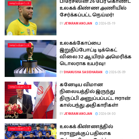
பிரேசிலின் 26 பேர் கொண்ட
உதைப்பந்தாட்டம்
உலகக் கிண்ண அணியில்
சேர்க்கப்பட்ட நெய்மர்!
BY
JEYARAM ANOJAN
2026-05-19
உலகக்கோப்பை
உதைப்பந்தாட்டம்
இறுதிப்போட்டி டிக்கெட்
விலை 32 ஆயிரம் அமெரிக்க
டொலராக உயர்வு:!
BY
DHANUSHA SASIDHARAN
2026-05-09
கனேடிய விமான
உதைப்பந்தாட்டம்
நிலையத்தில் இருந்து
திருப்பி அனுப்பப்பட்ட ஈரான்
கால்பந்து அதிகாரிகள்!
BY
JEYARAM ANOJAN
2026-04-30
உலகக் கிண்ணத்தில்
உதைப்பந்தாட்டம்
ஈரானுக்குப் பதிலாக