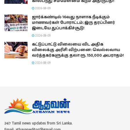
கால்பந்து சம்மேளனம் கடும் அதிருப்தி!
2026-08-09
ஜார்க்கண்டில் 16வது நாளாக நீடிக்கும்
மாணவர்கள் போராட்டம்; இரு தரப்பினர்
இடையே துப்பாக்கிச்சூடு!
2026-08-09
கட்டுப்பாட்டு விலையை விட அதிக
விலைக்கு அரிசி விற்பனை: வெல்லவாய
வர்த்தகர்களுக்கு தலா ரூ. 150,000 அபராதம்!
2026-08-09
24/7 Tamil news updates from Sri Lanka.
Email: athavaneditor@gmail.com