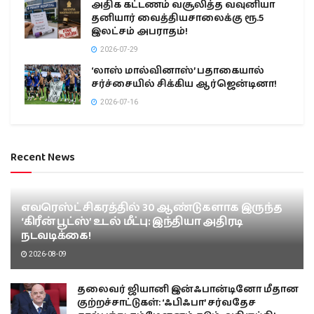
அதிக கட்டணம் வசூலித்த வவுனியா
தனியார் வைத்தியசாலைக்கு ரூ.5
இலட்சம் அபராதம்!
2026-07-29
‘லாஸ் மால்வினாஸ்’ பதாகையால்
சர்ச்சையில் சிக்கிய ஆர்ஜென்டினா!
2026-07-16
Recent News
எவரெஸ்ட் சிகரத்தில் 30 ஆண்டுகளாக இருந்த
‘கிரீன் பூட்ஸ்’ உடல் மீட்பு: இந்தியா அதிரடி
நடவடிக்கை!
2026-08-09
தலைவர் ஜியானி இன்ஃபான்டினோ மீதான
குற்றச்சாட்டுகள்: ‘ஃபிஃபா’ சர்வதேச