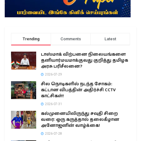
Trending
Comments
Latest
டாஸ்மாக் விற்பனை நிலையங்களை
தனியார்மயமாக்குவது குறித்து தமிழக
அரசு பரிசீலனை?
2026-07-29
சில நொடிகளில் நடந்த சோகம்:
கட்டான விபத்தின் அதிர்ச்சி CCTV
காட்சிகள்!
2026-07-31
கல்முனையிலிருந்து சவுதி சிறை
வரை: ஒரு கருத்தால் தலைகீழான
அனோஜனின் வாழ்க்கை!
2026-07-28