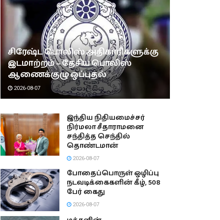
சிரேஷ்ட பொலிஸ் அதிகாரிகளுக்கு
இடமாற்றம் – தேசிய பொலிஸ்
ஆணைக்குழு ஒப்புதல்
2026-08-07
இந்திய நிதியமைச்சர்
நிர்மலா சீதாராமனை
சந்தித்த செந்தில்
தொண்டமான்
2026-08-07
போதைப்பொருள் ஒழிப்பு
நடவடிக்கைகளின் கீழ், 508
பேர் கைது
2026-08-07