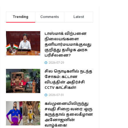
Trending
Comments
Latest
டாஸ்மாக் விற்பனை
நிலையங்களை
தனியார்மயமாக்குவது
குறித்து தமிழக அரசு
பரிசீலனை?
2026-07-29
சில நொடிகளில் நடந்த
சோகம்: கட்டான
விபத்தின் அதிர்ச்சி
CCTV காட்சிகள்!
2026-07-31
கல்முனையிலிருந்து
சவுதி சிறை வரை: ஒரு
கருத்தால் தலைகீழான
அனோஜனின்
வாழ்க்கை!