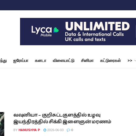
ந்து
ஐரோப்பா
கனடா
விளையாட்டு
சினிமா
கட்டுரைகள்
>>
வவுனியா – குறிசுட்டகுளத்தில் உழவு
இயந்திரத்தில் சிக்கி இளைஞன் மரணம்
BY
HANUSHYA P
2026-06-03
0