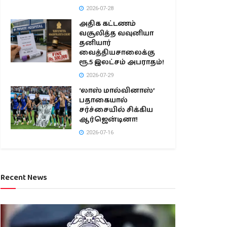
2026-07-28
அதிக கட்டணம்
வசூலித்த வவுனியா
தனியார்
வைத்தியசாலைக்கு
ரூ.5 இலட்சம் அபராதம்!
2026-07-29
‘லாஸ் மால்வினாஸ்’
பதாகையால்
சர்ச்சையில் சிக்கிய
ஆர்ஜென்டினா!
2026-07-16
Recent News