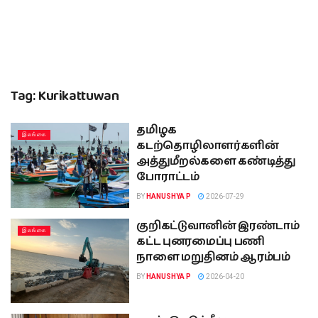
Tag:
Kurikattuwan
தமிழக
இலங்கை
கடற்தொழிலாளர்களின்
அத்துமீறல்களை கண்டித்து
போராட்டம்
BY
HANUSHYA P
2026-07-29
குறிகட்டுவானின் இரண்டாம்
இலங்கை
கட்ட புனரமைப்பு பணி
நாளை மறுதினம் ஆரம்பம்
BY
HANUSHYA P
2026-04-20