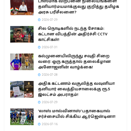
டாஸ்மாக் விற்பனை நிலையங்களை
தனியார்மயமாக்குவது குறித்து தமிழக
அரசு பரிசீலனை?
2026-07-29
சில நொடிகளில் நடந்த சோகம்:
கட்டான விபத்தின் அதிர்ச்சி CCTV
காட்சிகள்!
2026-07-31
கல்முனையிலிருந்து சவுதி சிறை
வரை: ஒரு கருத்தால் தலைகீழான
அனோஜனின் வாழ்க்கை!
2026-07-28
அதிக கட்டணம் வசூலித்த வவுனியா
தனியார் வைத்தியசாலைக்கு ரூ.5
இலட்சம் அபராதம்!
2026-07-29
‘லாஸ் மால்வினாஸ்’ பதாகையால்
சர்ச்சையில் சிக்கிய ஆர்ஜென்டினா!
2026-07-16