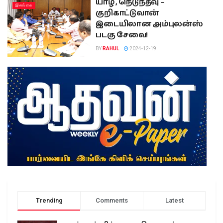
யாழ் , நெடுந்தீவு –
இலங்கை
குறிகாட்டுவான்
இடையிலான அம்புலன்ஸ்
படகு சேவை!
BY
RAHUL
2024-12-19
Trending
Comments
Latest