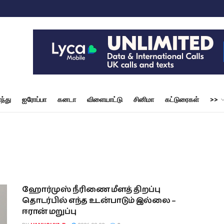
ந்து
ஐரோப்பா
கனடா
விளையாட்டு
சினிமா
கட்டுரைகள்
>>
ஹோர்முஸ் நீரிணை மீளத் திறப்பு
தொடர்பில் எந்த உடன்பாடும் இல்லை –
ஈரான் மறுப்பு