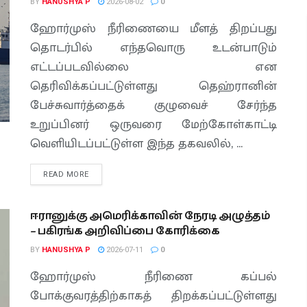
BY
HANUSHYA P
2026-08-02
0
ஹோர்முஸ் நீரிணையை மீளத் திறப்பது
தொடர்பில் எந்தவொரு உடன்பாடும்
எட்டப்படவில்லை என
தெரிவிக்கப்பட்டுள்ளது தெஹ்ரானின்
பேச்சுவார்த்தைக் குழுவைச் சேர்ந்த
உறுப்பினர் ஒருவரை மேற்கோள்காட்டி
வெளியிடப்பட்டுள்ள இந்த தகவலில், ...
READ MORE
ஈரானுக்கு அமெரிக்காவின் நேரடி அழுத்தம்
– பகிரங்க அறிவிப்பை கோரிக்கை
BY
HANUSHYA P
2026-07-11
0
ஹோர்முஸ் நீரிணை கப்பல்
போக்குவரத்திற்காகத் திறக்கப்பட்டுள்ளது