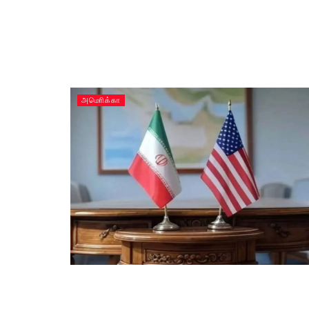
அமொிக்கா