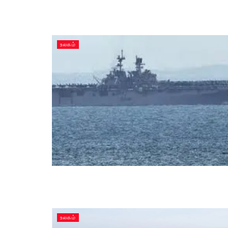
உலகம்
உலகம்