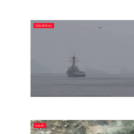
அமொிக்கா
ஈரான்