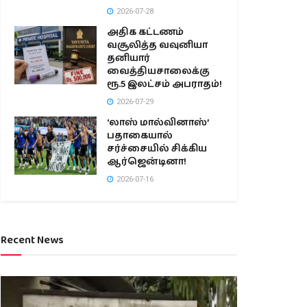
2026-07-28
அதிக கட்டணம்
வசூலித்த வவுனியா
தனியார்
வைத்தியசாலைக்கு
ரூ.5 இலட்சம் அபராதம்!
2026-07-29
‘லாஸ் மால்வினாஸ்’
பதாகையால்
சர்ச்சையில் சிக்கிய
ஆர்ஜென்டினா!
2026-07-16
Recent News