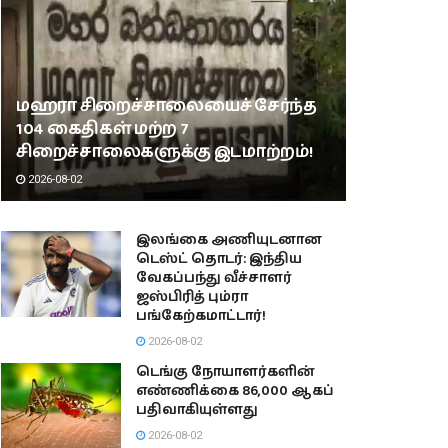
மஹரா சிறைச்சாலையைச் சேர்ந்த
104 கைதிகள் மற்ற 7
சிறைச்சாலைகளுக்கு இடமாற்றம்!
2026-08-02
இலங்கை அணியுடனான
டெஸ்ட் தொடர்: இந்திய
வேகப்பந்து வீச்சாளர்
ஜஸ்பிரித் பும்ரா
பங்கேற்கமாட்டார்!
2026-08-02
டெங்கு நோயாளர்களின்
எண்ணிக்கை 86,000 ஆகப்
பதிவாகியுள்ளது
2026-08-02