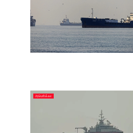
அமொிக்கா