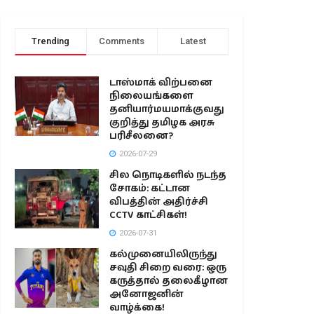
Trending
Comments
Latest
டாஸ்மாக் விற்பனை
நிலையங்களை
தனியார்மயமாக்குவது
குறித்து தமிழக அரசு
பரிசீலனை?
2026-07-29
சில நொடிகளில் நடந்த
சோகம்: கட்டான
விபத்தின் அதிர்ச்சி
CCTV காட்சிகள்!
2026-07-31
கல்முனையிலிருந்து
சவுதி சிறை வரை: ஒரு
கருத்தால் தலைகீழான
அனோஜனின்
வாழ்க்கை!