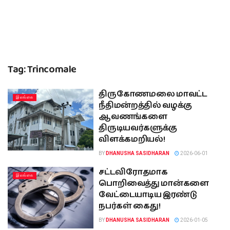
Tag:
Trincomale
திருகோணமலை மாவட்ட
இலங்கை
நீதிமன்றத்தில் வழக்கு
ஆவணங்களை
திருடியவர்களுக்கு
விளக்கமறியல்!
BY
DHANUSHA SASIDHARAN
2026-06-01
சட்டவிரோதமாக
இலங்கை
பொறிவைத்து மான்களை
வேட்டையாடிய இரண்டு
நபர்கள் கைது!
BY
DHANUSHA SASIDHARAN
2026-01-05