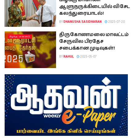
ஆளுநருக்கிடையில் விசேட
கலந்துரையாடல்!
BY
DHANUSHA SASIDHARAN
2025-07-20
திருகோணமலை மாவட்டம்
கிழக்கு மாகாணம்
சேருவில பிரதேச
சபைக்கான முடிவுகள்!
BY
RAHUL
2025-05-07