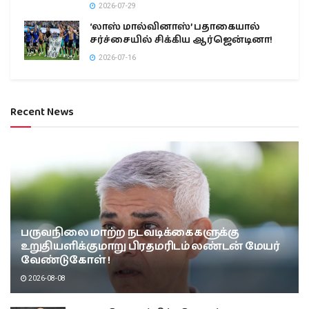
2026-07-29
‘லாஸ் மால்வினாஸ்’ பதாகையால்
சர்ச்சையில் சிக்கிய ஆர்ஜென்டினா!
2026-07-16
Recent News
பருவநிலை மாற்ற நடவடிக்கைகளுக்கு
உறுதியளிக்குமாறு பிரதமரிடம் லண்டன் மேயர்
வேண்டுகோள் !
2026-08-08