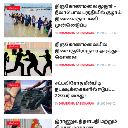
திருகோணமலை மூதூர் –
இலங்கை
நீலாபொல பகுதியில் குழாய்
இணைக்கும் பணி
முன்னெடுப்பு!
BY
DHANUSHA SASIDHARAN
2025-12-06
திருகோணமலையில்
இலங்கை
இளைஞரொருவர் அடித்துக்
கொலை!
BY
DHANUSHA SASIDHARAN
2025-08-03
சட்டவிரோத மீன்பிடி
இலங்கை
நடவடிக்கைகளில் ஈடுபட்ட
22பேர் கைது!
BY
DHANUSHA SASIDHARAN
2025-08-02
இராணுவத் தளபதி மற்றும்
இலங்கை
கிழக்கு மாகாண