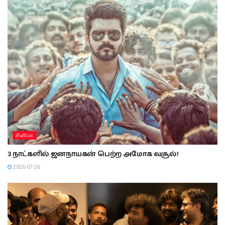
சினிமா
3 நாட்களில் ஜனநாயகன் பெற்ற அமோக வசூல்!
2026-07-26