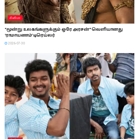
சினிமா
“மூன்று உலகங்களுக்கும் ஒரே அரசன்” வெளியானது
‘ராமாயணம்’ டிரெய்லர்
2026-07-30