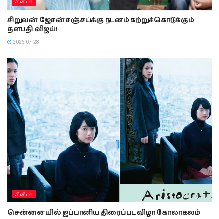
சினிமா
சிறுவன் ஜேசன் சஞ்சய்க்கு நடனம் கற்றுக்கொடுக்கும்
தளபதி விஜய்!
2026-07-28
சினிமா
சென்னையில் ஜப்பானிய திரைப்பட விழா கோலாகலம்