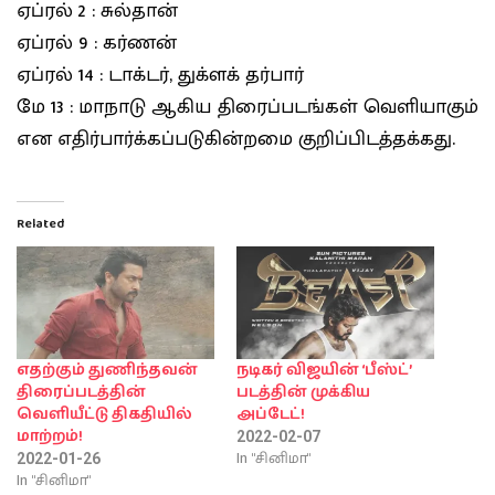
ஏப்ரல் 2 : சுல்தான்
ஏப்ரல் 9 : கர்ணன்
ஏப்ரல் 14 : டாக்டர், துக்ளக் தர்பார்
மே 13 : மாநாடு ஆகிய திரைப்படங்கள் வெளியாகும்
என எதிர்பார்க்கப்படுகின்றமை குறிப்பிடத்தக்கது.
Related
எதற்கும் துணிந்தவன்
நடிகர் விஜயின் ‘பீஸ்ட்’
திரைப்படத்தின்
படத்தின் முக்கிய
வெளியீட்டு திகதியில்
அப்டேட்!
மாற்றம்!
2022-02-07
In "சினிமா"
2022-01-26
In "சினிமா"