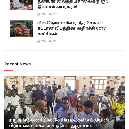
தனியார் வைத்தியசாலைக்கு ரூ.5
இலட்சம் அபராதம்!
2026-07-29
சில நொடிகளில் நடந்த சோகம்:
கட்டான விபத்தின் அதிர்ச்சி CCTV
காட்சிகள்!
2026-07-31
Recent News
மருதங்கேணியில் தேசிய மக்கள் சக்தியின்
பிரமாண்ட மக்கள் சந்திப்பு ஆரம்பம்…..!