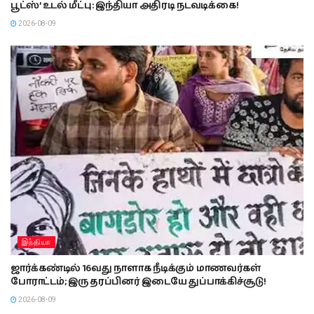
பூட்ஸ்’ உடல் மீட்பு: இந்தியா அதிரடி நடவடிக்கை!
2026-08-09
இந்தியா
ஜார்க்கண்டில் 16வது நாளாக நீடிக்கும் மாணவர்கள்
போராட்டம்; இரு தரப்பினர் இடையே துப்பாக்கிச்சூடு!
2026-08-09