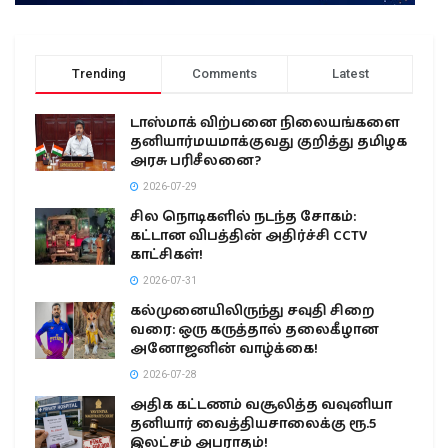
Trending
Comments
Latest
டாஸ்மாக் விற்பனை நிலையங்களை
தனியார்மயமாக்குவது குறித்து தமிழக
அரசு பரிசீலனை?
2026-07-29
சில நொடிகளில் நடந்த சோகம்:
கட்டான விபத்தின் அதிர்ச்சி CCTV
காட்சிகள்!
2026-07-31
கல்முனையிலிருந்து சவுதி சிறை
வரை: ஒரு கருத்தால் தலைகீழான
அனோஜனின் வாழ்க்கை!
2026-07-28
அதிக கட்டணம் வசூலித்த வவுனியா
தனியார் வைத்தியசாலைக்கு ரூ.5
இலட்சம் அபராதம்!