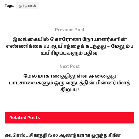
Tags:
முத்தரசன்
Previous Post
இலங்கையில் கொரோனா நோயாளர்களின்
எண்ணிக்கை 92 ஆயிரத்தைக் கடந்தது – மேலும் 2
உயிரிழப்புகளும் பதிவு!
Next Post
மேல் மாகாணத்திலுள்ள அனைத்து
பாடசாலைகளும் ஒரு வருடத்தின் பின்னர் மீளத்
திறப்பு!
Related
Posts
இந்தியா
எவரெஸ்ட் சிகரத்தில் 30 ஆண்டுகளாக இருந்த ‘கிரீன்