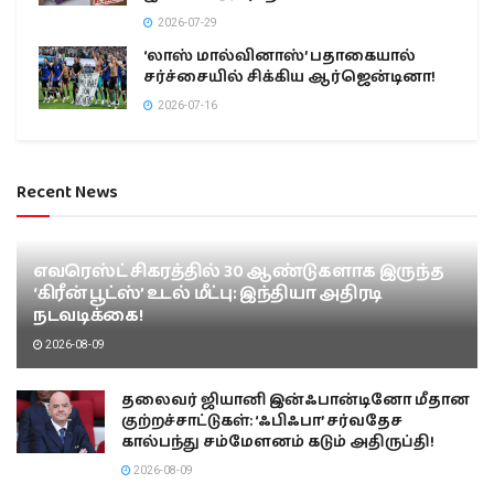
2026-07-29
‘லாஸ் மால்வினாஸ்’ பதாகையால்
சர்ச்சையில் சிக்கிய ஆர்ஜென்டினா!
2026-07-16
Recent News
எவரெஸ்ட் சிகரத்தில் 30 ஆண்டுகளாக இருந்த
‘கிரீன் பூட்ஸ்’ உடல் மீட்பு: இந்தியா அதிரடி
நடவடிக்கை!
2026-08-09
தலைவர் ஜியானி இன்ஃபான்டினோ மீதான
குற்றச்சாட்டுகள்: ‘ஃபிஃபா’ சர்வதேச
கால்பந்து சம்மேளனம் கடும் அதிருப்தி!
2026-08-09