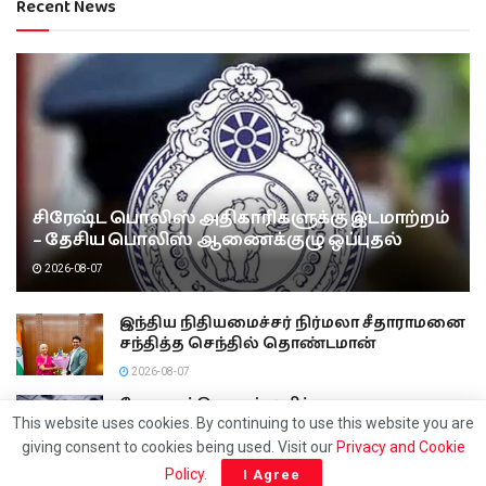
Recent News
சிரேஷ்ட பொலிஸ் அதிகாரிகளுக்கு இடமாற்றம்
– தேசிய பொலிஸ் ஆணைக்குழு ஒப்புதல்
2026-08-07
இந்திய நிதியமைச்சர் நிர்மலா சீதாராமனை
சந்தித்த செந்தில் தொண்டமான்
2026-08-07
போதைப்பொருள் ஒழிப்பு
நடவடிக்கைகளின் கீழ், 508 பேர் கைது
This website uses cookies. By continuing to use this website you are
giving consent to cookies being used. Visit our
Privacy and Cookie
2026-08-07
Policy
.
I Agree
மக்களின் ஆரோக்கியத்துடன் விளையாடிய