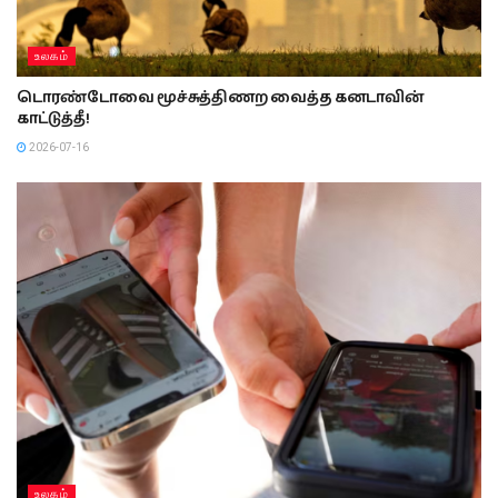
உலகம்
டொரண்டோவை மூச்சுத்திணற வைத்த கனடாவின்
காட்டுத்தீ!
2026-07-16
உலகம்