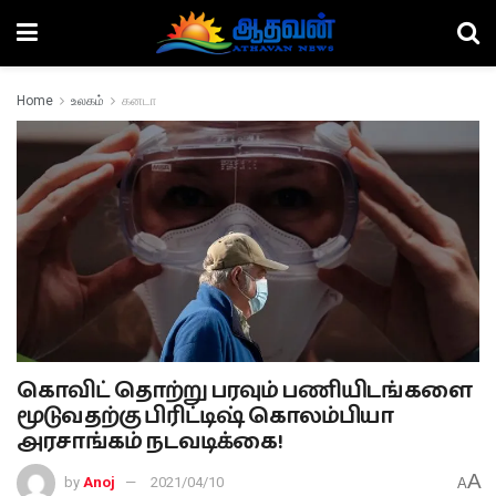
Home
உலகம்
கனடா
கொவிட் தொற்று பரவும் பணியிடங்களை
மூடுவதற்கு பிரிட்டிஷ் கொலம்பியா
அரசாங்கம் நடவடிக்கை!
A
by
Anoj
2021/04/10
A