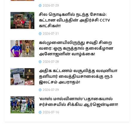
2026-07-29
சில நொடிகளில் நடந்த சோகம்:
கட்டான விபத்தின் அதிர்ச்சி CCTV
காட்சிகள்!
2026-07-31
கல்முனையிலிருந்து சவுதி சிறை
வரை: ஒரு கருத்தால் தலைகீழான
அனோஜனின் வாழ்க்கை!
2026-07-28
அதிக கட்டணம் வசூலித்த வவுனியா
தனியார் வைத்தியசாலைக்கு ரூ.5
இலட்சம் அபராதம்!
2026-07-29
‘லாஸ் மால்வினாஸ்’ பதாகையால்
சர்ச்சையில் சிக்கிய ஆர்ஜென்டினா!
2026-07-16