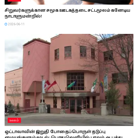
சிறுவர்களுக்கான சமூக ஊடகத்தடை சட்டமூலம் கனேடிய
நாடாளுமன்றில்!
2026-06-11
உலகம்
ஒட்டாவாவின் இறுதி போதைப்பொருள் தடுப்பு
மையங்களும் மூடல்; பொதுவெளியில் பரவும் ஆபத்து