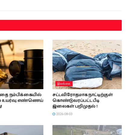
இலங்கை
த்தை நம்பிக்கையில்
சட்டவிரோதமாக நாட்டிற்குள்
 உயர்வு; எண்ணெய்
கொண்டுவரப்பட்ட பீடி
ு!
இலைகள் பறிமுதல் !
2026-08-03