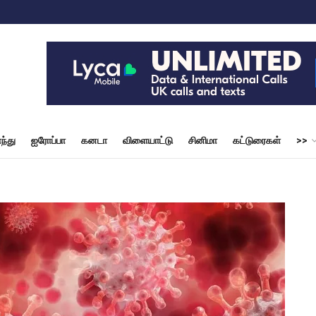
ந்து
ஐரோப்பா
கனடா
விளையாட்டு
சினிமா
கட்டுரைகள்
>>