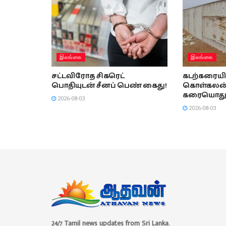
இலங்கை
இலங்கை
சட்டவிரோத சிகரெட்
கடற்கரையி
பொதியுடன் சீனப் பெண் கைது!
கொள்கலன
கரையொதுங
2026-08-03
2026-08-03
24/7 Tamil news updates from Sri Lanka.