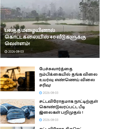
பலத்த மழையினால்
கொட்டகலையில் 40 வீடுகளுக்கு
வெள்ளம்!
2026-08-03
பேச்சுவார்த்தை
நம்பிக்கையில் தங்க விலை
உயர்வு; எண்ணெய் விலை
சரிவு!
2026-08-03
சட்டவிரோதமாக நாட்டிற்குள்
கொண்டுவரப்பட்ட பீடி
இலைகள் பறிமுதல் !
2026-08-03