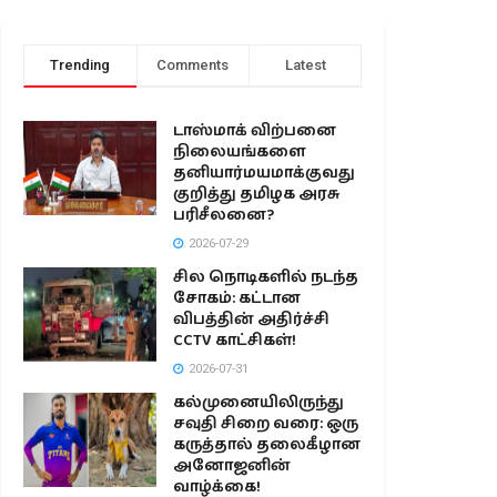
Trending
Comments
Latest
டாஸ்மாக் விற்பனை
நிலையங்களை
தனியார்மயமாக்குவது
குறித்து தமிழக அரசு
பரிசீலனை?
2026-07-29
சில நொடிகளில் நடந்த
சோகம்: கட்டான
விபத்தின் அதிர்ச்சி
CCTV காட்சிகள்!
2026-07-31
கல்முனையிலிருந்து
சவுதி சிறை வரை: ஒரு
கருத்தால் தலைகீழான
அனோஜனின்
வாழ்க்கை!