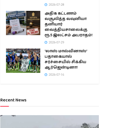
2026-07-28
அதிக கட்டணம்
வசூலித்த வவுனியா
தனியார்
வைத்தியசாலைக்கு
ரூ.5 இலட்சம் அபராதம்!
2026-07-29
‘லாஸ் மால்வினாஸ்’
பதாகையால்
சர்ச்சையில் சிக்கிய
ஆர்ஜென்டினா!
2026-07-16
Recent News