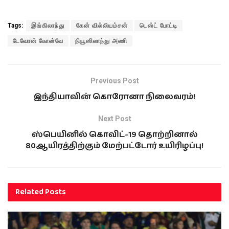
Tags:
இங்கிலாந்து
கேன் வில்லியம்சன்
டெஸ்ட் போட்டி
டேவோன் கோன்வே
நியூஸிலாந்து அணி
Previous Post
இந்தியாவின் கொரோனா நிலைவரம்!
Next Post
ஸ்பெயினில் கொவிட்-19 தொற்றினால்
80ஆயிரத்திற்கும் மேற்பட்டோர் உயிரிழப்பு!
Related
Posts