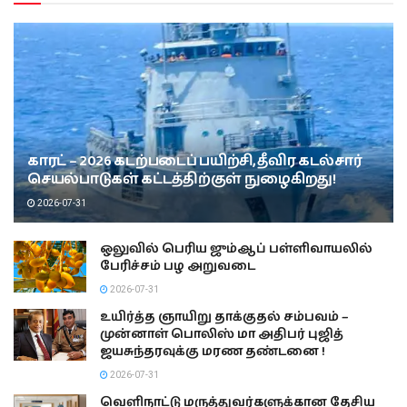
காரட் – 2026 கடற்படைப் பயிற்சி, தீவிர கடல்சார்
செயல்பாடுகள் கட்டத்திற்குள் நுழைகிறது!
2026-07-31
ஒலுவில் பெரிய ஜும்ஆப் பள்ளிவாயலில்
பேரிச்சம் பழ அறுவடை
2026-07-31
உயிர்த்த ஞாயிறு தாக்குதல் சம்பவம் –
முன்னாள் பொலிஸ் மா அதிபர் புஜித்
ஜயசுந்தரவுக்கு மரண தண்டனை !
2026-07-31
வெளிநாட்டு மருத்துவர்களுக்கான தேசிய