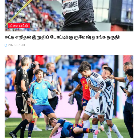
விளையாட்டு
ஈட்டி எறிதல் இறுதிப் போட்டிக்கு ருமேஷ் தரங்க தகுதி!
2026-07-30