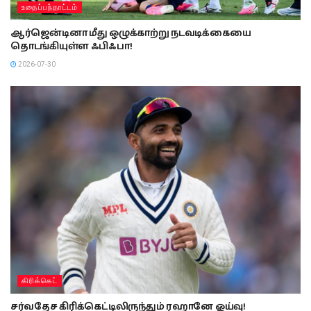
உதைப்பந்தாட்டம்
ஆர்ஜென்டினா மீது ஒழுக்காற்று நடவடிக்கையை
தொடங்கியுள்ள ஃபிஃபா!
2026-07-30
கிரிக்கெட்
சர்வதேச கிரிக்கெட்டிலிருந்தும் ரஹானே ஓய்வு!