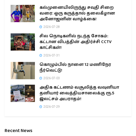
கல்முனையிலிருந்து சவுதி சிறை
வரை: ஒரு கருத்தால் தலைகீழான
அனோஜனின் வாழ்க்கை!
2026-07-28
சில நொடிகளில் நடந்த சோகம்:
கட்டான விபத்தின் அதிர்ச்சி CCTV
காட்சிகள்!
2026-07-31
கொழும்பில் நாளை 12 மணிநேர
நீர்வெட்டு!
2026-07-03
அதிக கட்டணம் வசூலித்த வவுனியா
தனியார் வைத்தியசாலைக்கு ரூ.5
இலட்சம் அபராதம்!
2026-07-29
Recent News