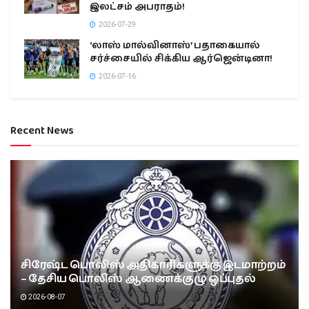
இலட்சம் அபராதம்!
2026-07-29
‘லாஸ் மால்வினாஸ்’ பதாகையால்
சர்ச்சையில் சிக்கிய ஆர்ஜென்டினா!
2026-07-16
Recent News
சிரேஷ்ட பொலிஸ் அதிகாரிகளுக்கு இடமாற்றம்
– தேசிய பொலிஸ் ஆணைக்குழு ஒப்புதல்
2026-08-07