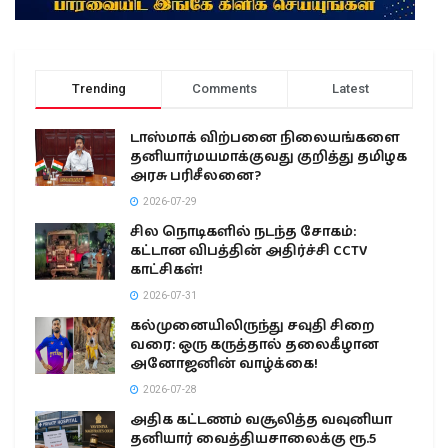
Trending
Comments
Latest
டாஸ்மாக் விற்பனை நிலையங்களை
தனியார்மயமாக்குவது குறித்து தமிழக
அரசு பரிசீலனை?
2026-07-29
சில நொடிகளில் நடந்த சோகம்:
கட்டான விபத்தின் அதிர்ச்சி CCTV
காட்சிகள்!
2026-07-31
கல்முனையிலிருந்து சவுதி சிறை
வரை: ஒரு கருத்தால் தலைகீழான
அனோஜனின் வாழ்க்கை!
2026-07-28
அதிக கட்டணம் வசூலித்த வவுனியா
தனியார் வைத்தியசாலைக்கு ரூ.5