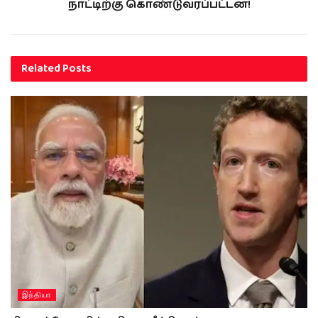
நாட்டிற்கு கொண்டுவரப்பட்டன!
Related
Posts
இந்தியா