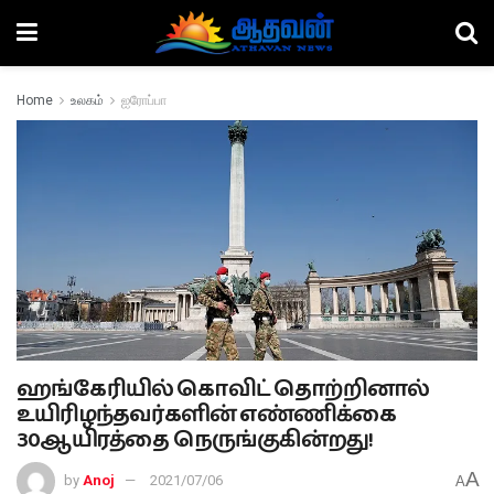
Home
உலகம்
ஐரோப்பா
ஹங்கேரியில் கொவிட் தொற்றினால்
உயிரிழந்தவர்களின் எண்ணிக்கை
30ஆயிரத்தை நெருங்குகின்றது!
A
by
Anoj
2021/07/06
A