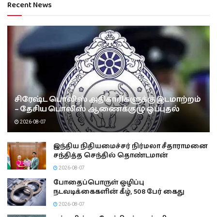
Recent News
சிரேஷ்ட பொலிஸ் அதிகாரிகளுக்கு இடமாற்றம்
– தேசிய பொலிஸ் ஆணைக்குழு ஒப்புதல்
2026-08-07
இந்திய நிதியமைச்சர் நிர்மலா சீதாராமனை
சந்தித்த செந்தில் தொண்டமான்
2026-08-07
போதைப்பொருள் ஒழிப்பு
நடவடிக்கைகளின் கீழ், 508 பேர் கைது
2026-08-07