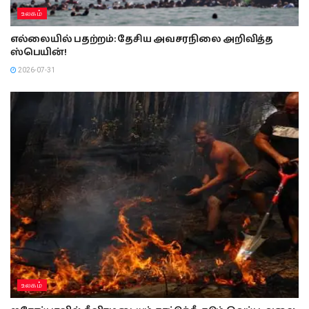
உலகம்
எல்லையில் பதற்றம்: தேசிய அவசரநிலை அறிவித்த
ஸ்பெயின்!
2026-07-31
உலகம்