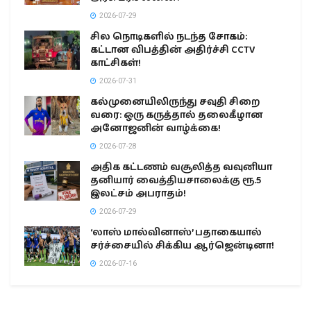
2026-07-29
சில நொடிகளில் நடந்த சோகம்:
கட்டான விபத்தின் அதிர்ச்சி CCTV
காட்சிகள்!
2026-07-31
கல்முனையிலிருந்து சவுதி சிறை
வரை: ஒரு கருத்தால் தலைகீழான
அனோஜனின் வாழ்க்கை!
2026-07-28
அதிக கட்டணம் வசூலித்த வவுனியா
தனியார் வைத்தியசாலைக்கு ரூ.5
இலட்சம் அபராதம்!
2026-07-29
‘லாஸ் மால்வினாஸ்’ பதாகையால்
சர்ச்சையில் சிக்கிய ஆர்ஜென்டினா!
2026-07-16