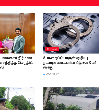
இலங்கை
ியமைச்சர் நிர்மலா
போதைப்பொருள் ஒழிப்பு
சந்தித்த செந்தில்
நடவடிக்கைகளின் கீழ், 508 பேர்
ன்
கைது
2026-08-07