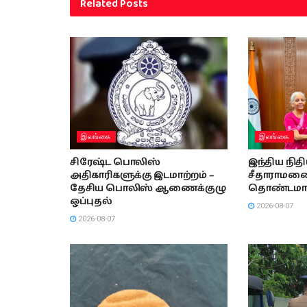
Related
Posts
இலங்கை
இலங்கை
சிரேஷ்ட பொலிஸ்
இந்திய நித
அதிகாரிகளுக்கு இடமாற்றம் –
சீதாராமனை 
தேசிய பொலிஸ் ஆணைக்குழு
தொண்டமா
ஒப்புதல்
2026-08-07
2026-08-07