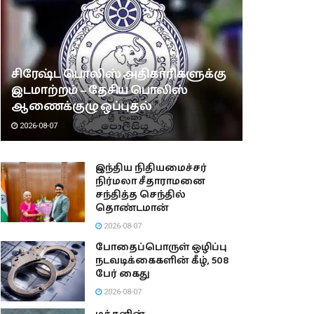
சிரேஷ்ட பொலிஸ் அதிகாரிகளுக்கு
இடமாற்றம் – தேசிய பொலிஸ்
ஆணைக்குழு ஒப்புதல்
2026-08-07
இந்திய நிதியமைச்சர்
நிர்மலா சீதாராமனை
சந்தித்த செந்தில்
தொண்டமான்
2026-08-07
போதைப்பொருள் ஒழிப்பு
நடவடிக்கைகளின் கீழ், 508
பேர் கைது
2026-08-07