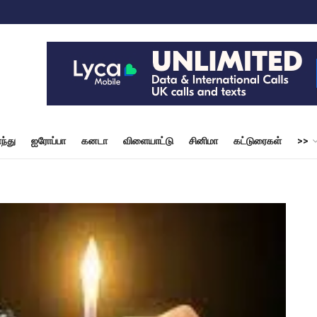
ந்து
ஐரோப்பா
கனடா
விளையாட்டு
சினிமா
கட்டுரைகள்
>>