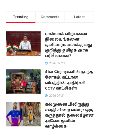
Trending
Comments
Latest
டாஸ்மாக் விற்பனை
நிலையங்களை
தனியார்மயமாக்குவது
குறித்து தமிழக அரசு
பரிசீலனை?
2026-07-29
சில நொடிகளில் நடந்த
சோகம்: கட்டான
விபத்தின் அதிர்ச்சி
CCTV காட்சிகள்!
2026-07-31
கல்முனையிலிருந்து
சவுதி சிறை வரை: ஒரு
கருத்தால் தலைகீழான
அனோஜனின்
வாழ்க்கை!