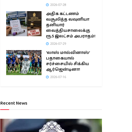
2026-07-28
அதிக கட்டணம்
வசூலித்த வவுனியா
தனியார்
வைத்தியசாலைக்கு
ரூ.5 இலட்சம் அபராதம்!
2026-07-29
‘லாஸ் மால்வினாஸ்’
பதாகையால்
சர்ச்சையில் சிக்கிய
ஆர்ஜென்டினா!
2026-07-16
Recent News