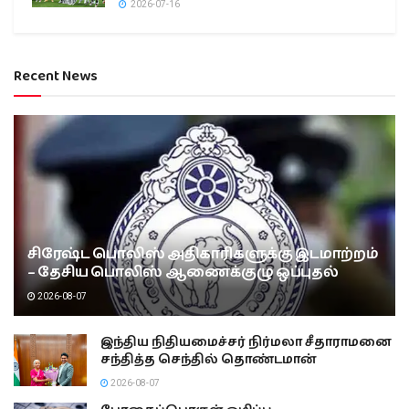
2026-07-16
Recent News
சிரேஷ்ட பொலிஸ் அதிகாரிகளுக்கு இடமாற்றம்
– தேசிய பொலிஸ் ஆணைக்குழு ஒப்புதல்
2026-08-07
இந்திய நிதியமைச்சர் நிர்மலா சீதாராமனை
சந்தித்த செந்தில் தொண்டமான்
2026-08-07