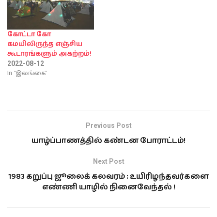
கோட்டா கோ
கமயிலிருந்த எஞ்சிய
கூடாரங்களும் அகற்றம்!
2022-08-12
In "இலங்கை"
Previous Post
யாழ்ப்பாணத்தில் கண்டன போராட்டம்!
Next Post
1983 கறுப்பு ஜூலைக் கலவரம் : உயிரிழந்தவர்களை
எண்ணி யாழில் நினைவேந்தல் !