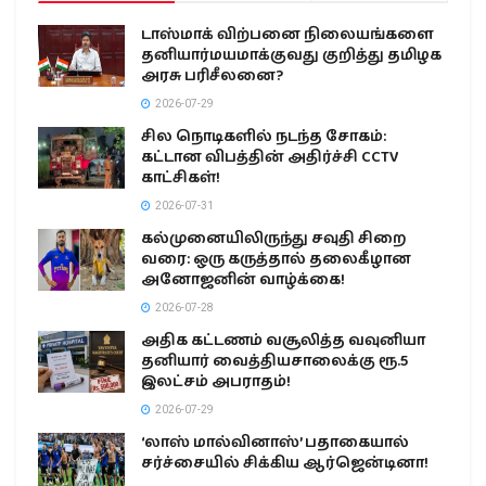
டாஸ்மாக் விற்பனை நிலையங்களை
தனியார்மயமாக்குவது குறித்து தமிழக
அரசு பரிசீலனை?
2026-07-29
சில நொடிகளில் நடந்த சோகம்:
கட்டான விபத்தின் அதிர்ச்சி CCTV
காட்சிகள்!
2026-07-31
கல்முனையிலிருந்து சவுதி சிறை
வரை: ஒரு கருத்தால் தலைகீழான
அனோஜனின் வாழ்க்கை!
2026-07-28
அதிக கட்டணம் வசூலித்த வவுனியா
தனியார் வைத்தியசாலைக்கு ரூ.5
இலட்சம் அபராதம்!
2026-07-29
‘லாஸ் மால்வினாஸ்’ பதாகையால்
சர்ச்சையில் சிக்கிய ஆர்ஜென்டினா!