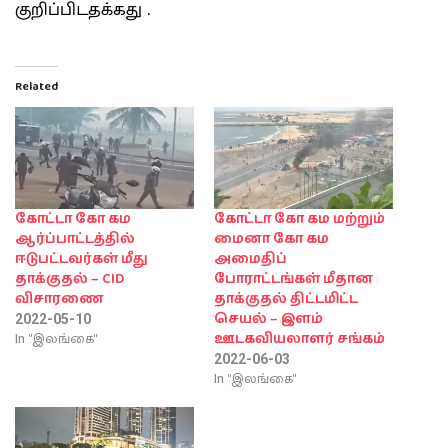
குறிப்பிடதக்கது .
Related
கோட்டா கோ கம
கோட்டா கோ கம மற்றும்
ஆர்ப்பாட்டத்தில்
மைனா கோ கம
ஈடுபட்டவர்கள் மீது
அமைதிப்
தாக்குதல் – CID
போராட்டங்கள் மீதான
விசாரணை
தாக்குதல் திட்டமிட்ட
செயல் – இளம்
2022-05-10
In "இலங்கை"
ஊடகவியலாளர் சங்கம்
2022-06-03
In "இலங்கை"