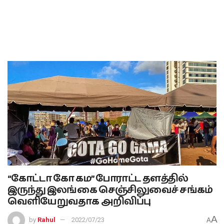
“கோட்டா கோ கம” போராட்ட தளத்தில்
இருந்து இலங்கை செஞ்சிலுவைச் சங்கம்
வெளியேறுவதாக அறிவிப்பு
A
by
Rahul
2022/07/23
A