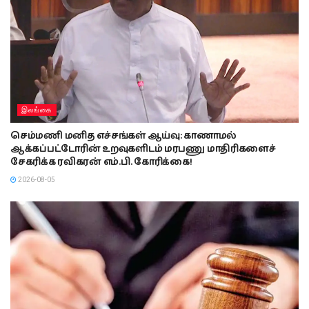
இலங்கை
செம்மணி மனித எச்சங்கள் ஆய்வு: காணாமல்
ஆக்கப்பட்டோரின் உறவுகளிடம் மரபணு மாதிரிகளைச்
சேகரிக்க ரவிகரன் எம்.பி. கோரிக்கை!
2026-08-05