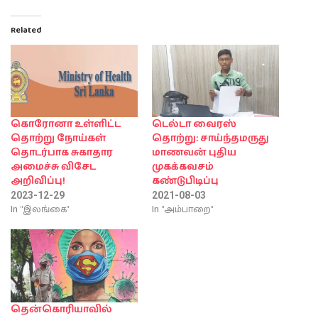
Related
கொரோனா உள்ளிட்ட
டெல்டா வைரஸ்
தொற்று நோய்கள்
தொற்று: சாய்ந்தமருது
தொடர்பாக சுகாதார
மாணவன் புதிய
அமைச்சு விசேட
முகக்கவசம்
அறிவிப்பு!
கண்டுபிடிப்பு
2023-12-29
2021-08-03
In "இலங்கை"
In "அம்பாறை"
தென்கொரியாவில்