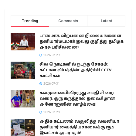
Trending
Comments
Latest
டாஸ்மாக் விற்பனை நிலையங்களை
தனியார்மயமாக்குவது குறித்து தமிழக
அரசு பரிசீலனை?
2026-07-29
சில நொடிகளில் நடந்த சோகம்:
கட்டான விபத்தின் அதிர்ச்சி CCTV
காட்சிகள்!
2026-07-31
கல்முனையிலிருந்து சவுதி சிறை
வரை: ஒரு கருத்தால் தலைகீழான
அனோஜனின் வாழ்க்கை!
2026-07-28
அதிக கட்டணம் வசூலித்த வவுனியா
தனியார் வைத்தியசாலைக்கு ரூ.5
இலட்சம் அபராதம்!