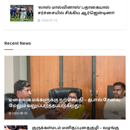
‘லாஸ் மால்வினாஸ்’ பதாகையால்
சர்ச்சையில் சிக்கிய ஆர்ஜென்டினா!
2026-07-16
Recent News
மலையக மக்களுக்கு நற்செய்தி – தபால் சேவை
மேலும் வலுப்படுத்தப்படுகிறது!
2026-08-05
குருக்கள்மடம் மனிதப்புதைகுழி – வழங்கு