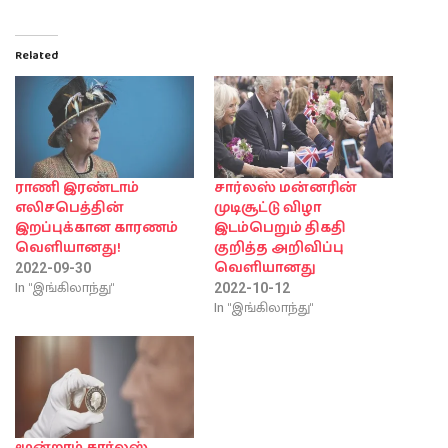
Related
ராணி இரண்டாம்
சார்லஸ் மன்னரின்
எலிசபெத்தின்
முடிசூட்டு விழா
இறப்புக்கான காரணம்
இடம்பெறும் திகதி
வெளியானது!
குறித்த அறிவிப்பு
வெளியானது
2022-09-30
In "இங்கிலாந்து"
2022-10-12
In "இங்கிலாந்து"