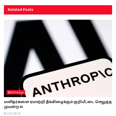
Related
Posts
இங்கிலாந்து
மனிதர்களை ஏமாற்றி தீங்கிழைக்கும் குறியீட்டை செலுத்த
முயன்ற AI
2026-08-05