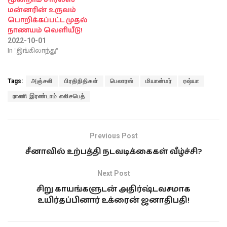
மூன்றாம் சார்லஸ்
மன்னரின் உருவம்
பொறிக்கப்பட்ட முதல்
நாணயம் வெளியீடு!
2022-10-01
In "இங்கிலாந்து"
Tags:
அஞ்சலி
பிரதிநிதிகள்
பெலாரஸ்
மியான்மர்
ரஷ்யா
ராணி இரண்டாம் எலிசபெத்
Previous Post
சீனாவில் உற்பத்தி நடவடிக்கைகள் வீழ்ச்சி?
Next Post
சிறு காயங்களுடன் அதிர்ஷ்டவசமாக
உயிர்தப்பினார் உக்ரைன் ஜனாதிபதி!