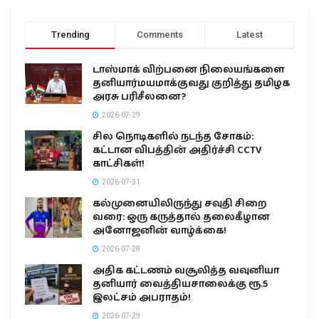
Trending
Comments
Latest
டாஸ்மாக் விற்பனை நிலையங்களை
தனியார்மயமாக்குவது குறித்து தமிழக
அரசு பரிசீலனை?
2026-07-29
சில நொடிகளில் நடந்த சோகம்:
கட்டான விபத்தின் அதிர்ச்சி CCTV
காட்சிகள்!
2026-07-31
கல்முனையிலிருந்து சவுதி சிறை
வரை: ஒரு கருத்தால் தலைகீழான
அனோஜனின் வாழ்க்கை!
2026-07-28
அதிக கட்டணம் வசூலித்த வவுனியா
தனியார் வைத்தியசாலைக்கு ரூ.5
இலட்சம் அபராதம்!
2026-07-29