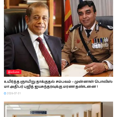
இலங்கை
உயிர்த்த ஞாயிறு தாக்குதல் சம்பவம் – முன்னாள் பொலிஸ்
மா அதிபர் புஜித் ஜயசுந்தரவுக்கு மரண தண்டனை !
2026-07-31