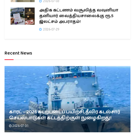
2026-07-03
அதிக கட்டணம் வசூலித்த வவுனியா
தனியார் வைத்தியசாலைக்கு ரூ.5
இலட்சம் அபராதம்!
2026-07-29
Recent News
காரட் – 2026 கடற்படைப் பயிற்சி, தீவிர கடல்சார்
செயல்பாடுகள் கட்டத்திற்குள் நுழைகிறது!
2026-07-31