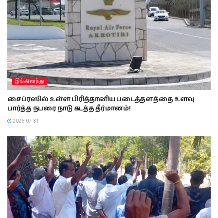
இங்கிலாந்து
சைப்ரஸில் உள்ள பிரித்தானிய படைத்தளத்தை உளவு
பார்த்த நபரை நாடு கடத்த தீர்மானம்!
2026-07-31