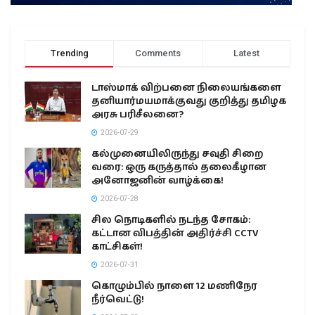
Trending
Comments
Latest
டாஸ்மாக் விற்பனை நிலையங்களை
தனியார்மயமாக்குவது குறித்து தமிழக
அரசு பரிசீலனை?
2026-07-29
கல்முனையிலிருந்து சவுதி சிறை
வரை: ஒரு கருத்தால் தலைகீழான
அனோஜனின் வாழ்க்கை!
2026-07-28
சில நொடிகளில் நடந்த சோகம்:
கட்டான விபத்தின் அதிர்ச்சி CCTV
காட்சிகள்!
2026-07-31
கொழும்பில் நாளை 12 மணிநேர
நீர்வெட்டு!