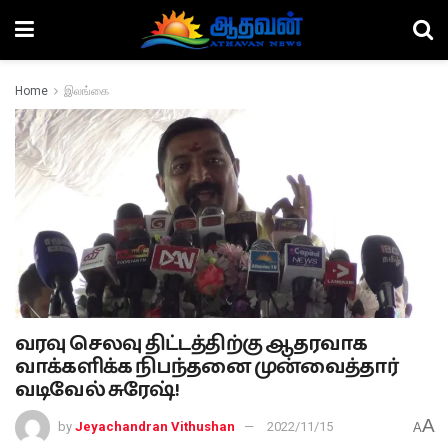
Home
இலங்கை
வரவு செலவு திட்டத்திற்கு ஆதரவாக
வாக்களிக்க நிபந்தனை முன்வைத்தார்
வடிவேல் சுரேஷ்!
A
by
Jeyachandran Vithushan
2022/11/15
A