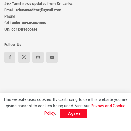
24/7 Tamil news updates from Sri Lanka.
Email: athavaneditor@gmail.com
Phone
Sri Lanka: 0094114063006
UK: 00447459300554
Follow Us
This website uses cookies. By continuing to use this website you are
giving consent to cookies being used. Visit our
Privacy and Cookie
About
Advertise
Privacy Policy
Contact Us
Policy
.
I Agree
© 2026 Athavan Media, All rights reserved.