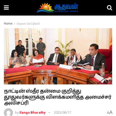
Home
பிரதான செய்திகள்
நாட்டின் ஸ்தீர தன்மை குறித்து
தூதுவர்களுக்கு விளக்கமளித்த அமைச்சர்
அலிசப்ரி
A
by
Ilango Bharathy
2023/08/17
A