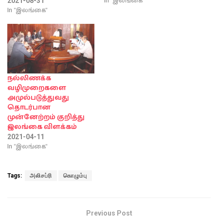
In "இலங்கை"
2021-08-31
In "இலங்கை"
நல்லிணக்க
வழிமுறைகளை
அமுல்படுத்துவது
தொடர்பான
முன்னேற்றம் குறித்து
இலங்கை விளக்கம்
2021-04-11
In "இலங்கை"
Tags:
அலிசப்ரி
கொழும்பு
Previous Post