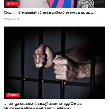
இலங்கை
இஷாரா செவ்வந்தி விளக்கமறியலில் வைக்கப்பட்டார்!
2026-08-10
இலங்கை
மரண தண்டனைக் கைதியைக் கைது செய்ய
பொதுமக்களின் உதவி கோரப்படுகிறது!