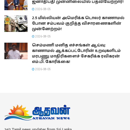
ஜனாதிபதி முன்னிலையில் பதவியேற்றார்!
2026-08-05
2.5 மில்லியன் அமெரிக்க டொலர் காணாமல்
போன சம்பவம் குறித்த விசாரணைகளின்
முன்னேற்றம்!
2026-08-05
செம்மணி மனித எச்சங்கள் ஆய்வு:
காணாமல் ஆக்கப்பட்டோரின் உறவுகளிடம்
மரபணு மாதிரிகளைச் சேகரிக்க ரவிகரன்
எம்.பி. கோரிக்கை!
2026-08-05
24/7 Tamil news updates from Sri Lanka.