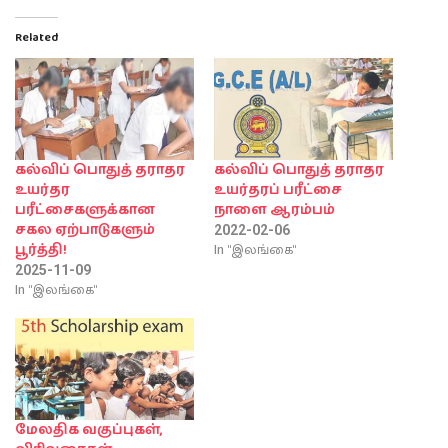
Related
கல்விப் பொதுத் தராதர
கல்விப் பொதுத் தராதர
உயர்தர
உயர்தரப் பரீட்சை
பரீட்சைகளுக்கான
நாளை ஆரம்பம்
சகல ஏற்பாடுகளும்
2022-02-06
In "இலங்கை"
பூர்த்தி!
2025-11-09
In "இலங்கை"
மேலதிக வகுப்புகள்,