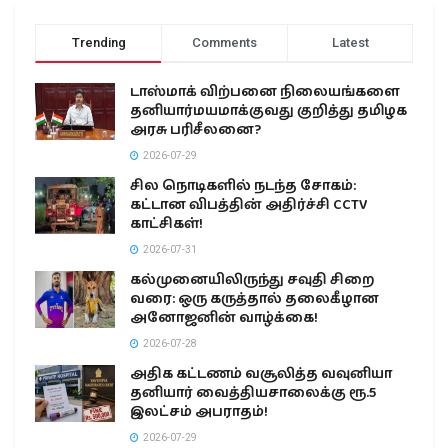
Trending
Comments
Latest
டாஸ்மாக் விற்பனை நிலையங்களை
தனியார்மயமாக்குவது குறித்து தமிழக
அரசு பரிசீலனை?
2026-07-29
சில நொடிகளில் நடந்த சோகம்:
கட்டான விபத்தின் அதிர்ச்சி CCTV
காட்சிகள்!
2026-07-31
கல்முனையிலிருந்து சவுதி சிறை
வரை: ஒரு கருத்தால் தலைகீழான
அனோஜனின் வாழ்க்கை!
2026-07-28
அதிக கட்டணம் வசூலித்த வவுனியா
தனியார் வைத்தியசாலைக்கு ரூ.5
இலட்சம் அபராதம்!
2026-07-29