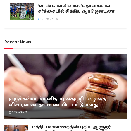
‘லாஸ் மால்வினாஸ்’ பதாகையால்
சர்ச்சையில் சிக்கிய ஆர்ஜென்டினா!
2026-07-16
Recent News
குருக்கள்மடம் மனிதப்புதைகுழி – வழங்கு
விசாரணை தவணையிடப்பட்டுள்ளது!
2026-08-05
மத்திய மாகாணத்தின் புதிய ஆளுநர்