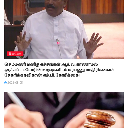
இலங்கை
செம்மணி மனித எச்சங்கள் ஆய்வு: காணாமல்
ஆக்கப்பட்டோரின் உறவுகளிடம் மரபணு மாதிரிகளைச்
சேகரிக்க ரவிகரன் எம்.பி. கோரிக்கை!
2026-08-05