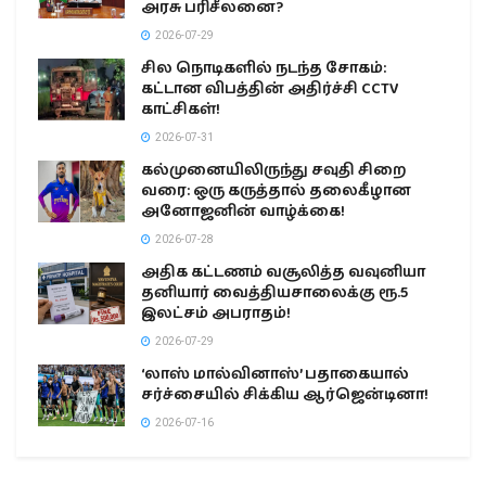
அரசு பரிசீலனை?
2026-07-29
சில நொடிகளில் நடந்த சோகம்:
கட்டான விபத்தின் அதிர்ச்சி CCTV
காட்சிகள்!
2026-07-31
கல்முனையிலிருந்து சவுதி சிறை
வரை: ஒரு கருத்தால் தலைகீழான
அனோஜனின் வாழ்க்கை!
2026-07-28
அதிக கட்டணம் வசூலித்த வவுனியா
தனியார் வைத்தியசாலைக்கு ரூ.5
இலட்சம் அபராதம்!
2026-07-29
‘லாஸ் மால்வினாஸ்’ பதாகையால்
சர்ச்சையில் சிக்கிய ஆர்ஜென்டினா!
2026-07-16