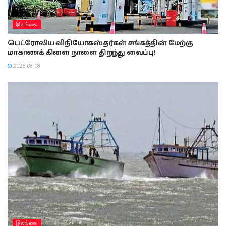
இலங்கை
பெட்ரோலிய விநியோகஸ்தர்கள் சங்கத்தின் மேற்கு
மாகாணக் கிளை நாளை திறந்து வைப்பு!
2026-08-08
இலங்கை