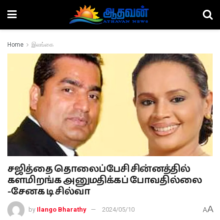
Home
இலங்கை
சஜித்தை தொலைப்பேசி சின்னத்தில்
களமிறங்க அனுமதிக்கப் போவதில்லை
-சேனக டி சில்வா
A
by
Ilango Bharathy
2024/05/10
A