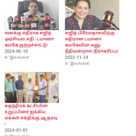
எனக்கு எதிராக சஜித்
சஜித் பிரேமதாசவிற்கு
அரசியல் சதி : டயானா
எதிரான டயானா
கமகே குற்றச்சாட்டு!
கமகேவின் மனு
நீதிமன்றால் நிராகரிப்பு!
2024-05-10
In "இலங்கை"
2023-11-24
In "இலங்கை"
சுதந்திரக் கட்சியின்
உறுப்பினர் ஐக்கிய
மக்கள் சக்திக்கு ஆதரவு
!
2024-01-01