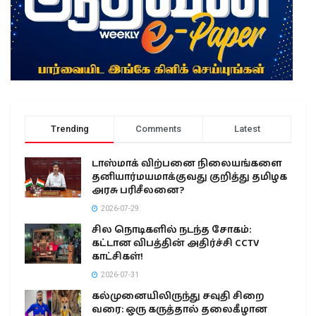
Trending
Comments
Latest
டாஸ்மாக் விற்பனை நிலையங்களை
தனியார்மயமாக்குவது குறித்து தமிழக
அரசு பரிசீலனை?
2026-07-29
சில நொடிகளில் நடந்த சோகம்:
கட்டான விபத்தின் அதிர்ச்சி CCTV
காட்சிகள்!
2026-07-31
கல்முனையிலிருந்து சவுதி சிறை
வரை: ஒரு கருத்தால் தலைகீழான