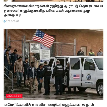
சிறைச்சாலை மோதல்கள் குறித்து ஆராயத் தொடர்புடைய
தலைவர்களுக்கு மனித உரிமைகள் ஆணைக்குழு
அழைப்பு!
2026-08-09
அமொிக்கா
அமெரிக்காவில் H-1B விசா ஊழியர்களுக்கான 60 நாள்