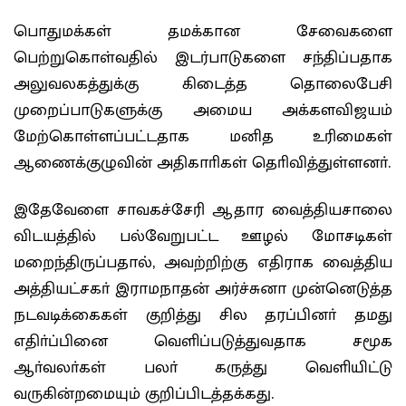
பொதுமக்கள் தமக்கான சேவைகளை
பெற்றுகொள்வதில் இடர்பாடுகளை சந்திப்பதாக
அலுவலகத்துக்கு கிடைத்த தொலைபேசி
முறைப்பாடுகளுக்கு அமைய அக்களவிஜயம்
மேற்கொள்ளப்பட்டதாக மனித உரிமைகள்
ஆணைக்குழுவின் அதிகாாிகள் தொிவித்துள்ளனா்.
இதேவேளை சாவகச்சேரி ஆதார வைத்தியசாலை
விடயத்தில் பல்வேறுபட்ட ஊழல் மோசடிகள்
மறைந்திருப்பதால், அவற்றிற்கு எதிராக வைத்திய
அத்தியட்சகா் இராமநாதன் அர்ச்சுனா முன்னெடுத்த
நடவடிக்கைகள் குறித்து சில தரப்பினா் தமது
எதிா்ப்பினை வெளிப்படுத்துவதாக சமூக
ஆா்வலா்கள் பலா் கருத்து வெளியிட்டு
வருகின்றமையும் குறிப்பிடத்தக்கது.