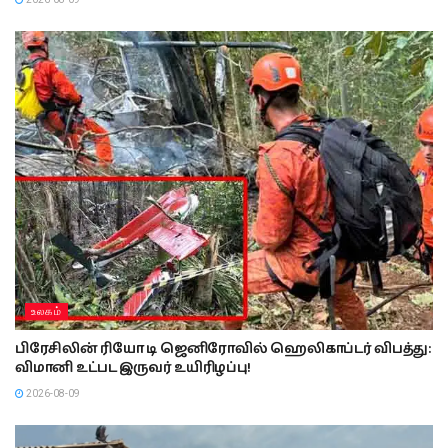
உலகம்
பிரேசிலின் ரியோ டி ஜெனிரோவில் ஹெலிகாப்டர் விபத்து:
விமானி உட்பட இருவர் உயிரிழப்பு!
2026-08-09