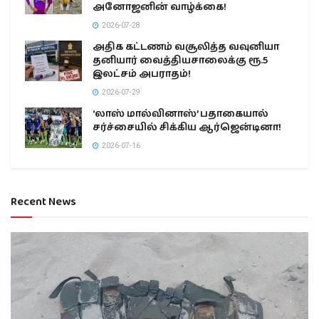
அனோஜனின் வாழ்க்கை!
2026-07-28
அதிக கட்டணம் வசூலித்த வவுனியா
தனியார் வைத்தியசாலைக்கு ரூ.5
இலட்சம் அபராதம்!
2026-07-29
‘லாஸ் மால்வினாஸ்’ பதாகையால்
சர்ச்சையில் சிக்கிய ஆர்ஜென்டினா!
2026-07-16
Recent News