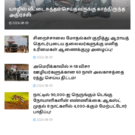
யாழில் வீட்டை சுத்தம் செய்தவருக்கு காத்திருந்த
அதிர்ச்சி!
2026-08-09
சிறைச்சாலை மோதல்கள் குறித்து ஆராயத்
தொடர்புடைய தலைவர்களுக்கு மனித
உரிமைகள் ஆணைக்குழு அழைப்பு!
2026-08-09
அமெரிக்காவில் H-1B விசா
ஊழியர்களுக்கான 60 நாள் அவகாசத்தை
ரத்து செய்ய திட்டம்!
2026-08-09
நாட்டில் 90,000-ஐ நெருங்கும் டெங்கு
நோயாளிகளின் எண்ணிக்கை: ஆகஸ்ட்
முதல் 8 நாட்களில் 4,000-க்கும் மேற்பட்டோர்
பாதிப்பு!
2026-08-09