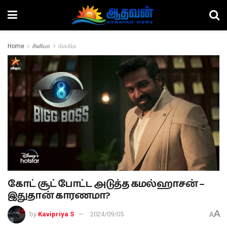
Home
சினிமா
கிசுகிசு
கோட் சூட் போட்ட அடுத்த கமல்ஹாசன் –
இதுதான் காரணமா?
A
by
Kavipriya S
2024/09/05
A