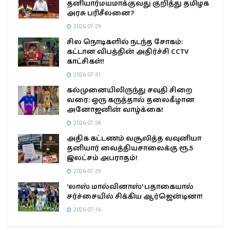
தனியார்மயமாக்குவது குறித்து தமிழக
அரசு பரிசீலனை?
2026-07-29
சில நொடிகளில் நடந்த சோகம்:
கட்டான விபத்தின் அதிர்ச்சி CCTV
காட்சிகள்!
2026-07-31
கல்முனையிலிருந்து சவுதி சிறை
வரை: ஒரு கருத்தால் தலைகீழான
அனோஜனின் வாழ்க்கை!
2026-07-28
அதிக கட்டணம் வசூலித்த வவுனியா
தனியார் வைத்தியசாலைக்கு ரூ.5
இலட்சம் அபராதம்!
2026-07-29
‘லாஸ் மால்வினாஸ்’ பதாகையால்
சர்ச்சையில் சிக்கிய ஆர்ஜென்டினா!
2026-07-16