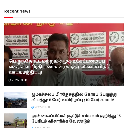
Recent News
பெருந்தோட்ட மற்றும் சமூக உட்கட்டமைப்பு
வசதிகள் பிரதியமைச்சர் சுந்தரலிங்கம் பிரதீப்
ஊடக சந்திப்பு!
2026-08-08
இமாச்சலப் பிரதேசத்தில் கோரப் பேருந்து
விபத்து: 8 பேர் உயிரிழப்பு ; 10 பேர் காயம்!
2026-08-08
அல்லைப்பிட்டிச் சூட்டுச் சம்பவம் குறித்து 15
பேரிடம் விசாரிக்க வேண்டும்