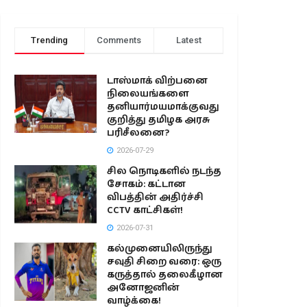
Trending
Comments
Latest
டாஸ்மாக் விற்பனை
நிலையங்களை
தனியார்மயமாக்குவது
குறித்து தமிழக அரசு
பரிசீலனை?
2026-07-29
சில நொடிகளில் நடந்த
சோகம்: கட்டான
விபத்தின் அதிர்ச்சி
CCTV காட்சிகள்!
2026-07-31
கல்முனையிலிருந்து
சவுதி சிறை வரை: ஒரு
கருத்தால் தலைகீழான
அனோஜனின்
வாழ்க்கை!