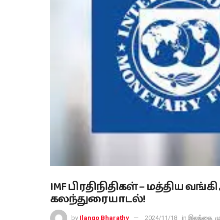
IMF பிரதிநிதிகள் – மத்திய வங
கலந்துரையாடல்!
by
Ilango Bharathy
2024/11/18
in
இலங்கை
,
ம