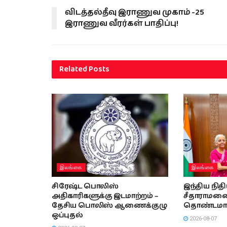
விடத்தல்தீவு இராணுவ முகாம் -25
இராணுவ வீரர்கள் பாதிப்பு!
Related
Posts
இலங்கை
இலங்கை
சிரேஷ்ட பொலிஸ்
இந்திய நித
அதிகாரிகளுக்கு இடமாற்றம் –
சீதாராமனை 
தேசிய பொலிஸ் ஆணைக்குழு
தொண்டமா
ஒப்புதல்
2026-08-07