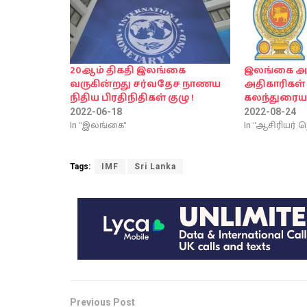
20ஆம் திகதி இலங்கை
இலங்கை அத
வருகின்றது சர்வதேச நாணய
அதிகாரிகள்
நிதிய பிரதிநிதிகள் குழு !
கலந்துரைய
2022-06-18
2022-08-24
In "இலங்கை"
In "ஆசிரியர் த
Tags:
IMF
Sri Lanka
Previous Post