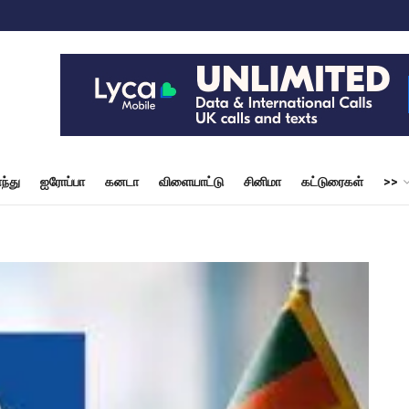
ந்து
ஐரோப்பா
கனடா
விளையாட்டு
சினிமா
கட்டுரைகள்
>>