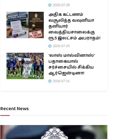
2026-07-28
அதிக கட்டணம்
வசூலித்த வவுனியா
தனியார்
வைத்தியசாலைக்கு
ரூ.5 இலட்சம் அபராதம்!
2026-07-29
‘லாஸ் மால்வினாஸ்’
பதாகையால்
சர்ச்சையில் சிக்கிய
ஆர்ஜென்டினா!
2026-07-16
Recent News