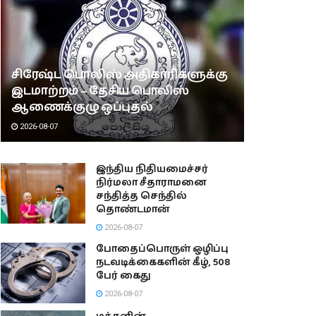
சிரேஷ்ட பொலிஸ் அதிகாரிகளுக்கு
இடமாற்றம் – தேசிய பொலிஸ்
ஆணைக்குழு ஒப்புதல்
2026-08-07
இந்திய நிதியமைச்சர்
நிர்மலா சீதாராமனை
சந்தித்த செந்தில்
தொண்டமான்
2026-08-07
போதைப்பொருள் ஒழிப்பு
நடவடிக்கைகளின் கீழ், 508
பேர் கைது
2026-08-07