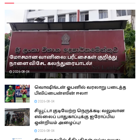
மோசமான வானிலை: பரீட்சைகள் குறித்து
நாளை விசேட கலந்துரையாடல்!
2026-08-04
வொஷிங்டன் ஓபனில் வரலாறு படைத்த
பிலிப்பைன்ஸின் ஈலா!
2026-08-04
சியூட்டா குடியேற்ற நெருக்கடி: வலுவான
எல்லைப் பாதுகாப்புக்கு ஐரோப்பிய
ஒன்றியம் அழைப்பு!
2026-08-04