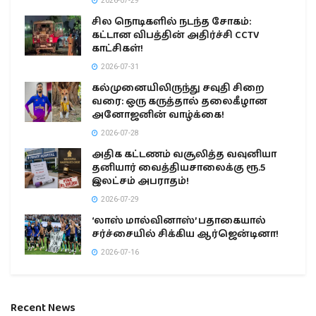
2026-07-29
சில நொடிகளில் நடந்த சோகம்:
கட்டான விபத்தின் அதிர்ச்சி CCTV
காட்சிகள்!
2026-07-31
கல்முனையிலிருந்து சவுதி சிறை
வரை: ஒரு கருத்தால் தலைகீழான
அனோஜனின் வாழ்க்கை!
2026-07-28
அதிக கட்டணம் வசூலித்த வவுனியா
தனியார் வைத்தியசாலைக்கு ரூ.5
இலட்சம் அபராதம்!
2026-07-29
‘லாஸ் மால்வினாஸ்’ பதாகையால்
சர்ச்சையில் சிக்கிய ஆர்ஜென்டினா!
2026-07-16
Recent News