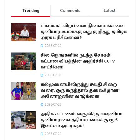
Trending
Comments
Latest
டாஸ்மாக் விற்பனை நிலையங்களை
தனியார்மயமாக்குவது குறித்து தமிழக
அரசு பரிசீலனை?
2026-07-29
சில நொடிகளில் நடந்த சோகம்:
கட்டான விபத்தின் அதிர்ச்சி CCTV
காட்சிகள்!
2026-07-31
கல்முனையிலிருந்து சவுதி சிறை
வரை: ஒரு கருத்தால் தலைகீழான
அனோஜனின் வாழ்க்கை!
2026-07-28
அதிக கட்டணம் வசூலித்த வவுனியா
தனியார் வைத்தியசாலைக்கு ரூ.5
இலட்சம் அபராதம்!
2026-07-29