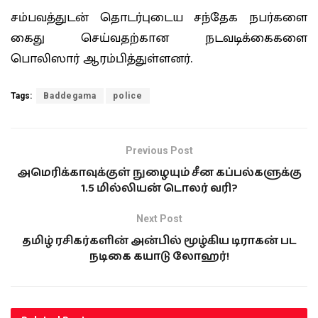
சம்பவத்துடன் தொடர்புடைய சந்தேக நபர்களை
கைது செய்வதற்கான நடவடிக்கைகளை
பொலிஸார் ஆரம்பித்துள்ளனர்.
Tags:
Baddegama
police
Previous Post
அமெரிக்காவுக்குள் நுழையும் சீன கப்பல்களுக்கு
1.5 மில்லியன் டொலர் வரி?
Next Post
தமிழ் ரசிகர்களின் அன்பில் மூழ்கிய டிராகன் பட
நடிகை கயாடு லோஹர்!