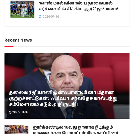
‘லாஸ் மால்வினாஸ்’ பதாகையால்
சர்ச்சையில் சிக்கிய ஆர்ஜென்டினா!
2026-07-16
Recent News
தலைவர் ஜியானி இன்ஃபான்டினோ மீதான
குற்றச்சாட்டுகள்: ‘ஃபிஃபா’ சர்வதேச கால்பந்து
சம்மேளனம் கடும் அதிருப்தி!
2026-08-09
ஜார்க்கண்டில் 16வது நாளாக நீடிக்கும்
மாணவர்கள் போராட்டம்; இரு தரப்பினர்