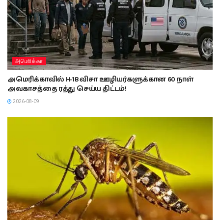
அமொிக்கா
அமெரிக்காவில் H-1B விசா ஊழியர்களுக்கான 60 நாள்
அவகாசத்தை ரத்து செய்ய திட்டம்!
2026-08-09