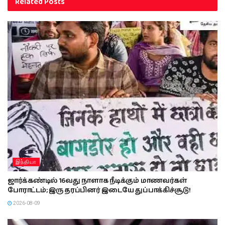
Related
Posts
இந்தியா
ஜார்க்கண்டில் 16வது நாளாக நீடிக்கும் மாணவர்கள்
போராட்டம்; இரு தரப்பினர் இடையே துப்பாக்கிச்சூடு!
2026-08-09