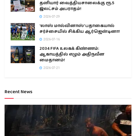
தனியார் வைத்தியசாலைக்கு ரூ.5
இலட்சம் அபராதம்!
2026-07-29
‘லாஸ் மால்வினாஸ்’ பதாகையால்
சர்ச்சையில் சிக்கிய ஆர்ஜென்டினா!
2026-07-16
2034 FIFA உலகக் கிண்ணம்:
ஆகாயத்தில் எழும் அதிநவீன
மைதானம்!
2026-07-21
Recent News