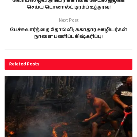
வொய்ஸ் ஒவ் அமெரிக்காவை செயல் இழக்க
செய்ய டொனால்ட் டிரம்ப் உத்தரவு!
Next Post
பேச்சுவார்த்தை தோல்வி; சுகாதார ஊழியர்கள்
நாளை பணிப்பகிஷ்கரிப்பு!
Related
Posts