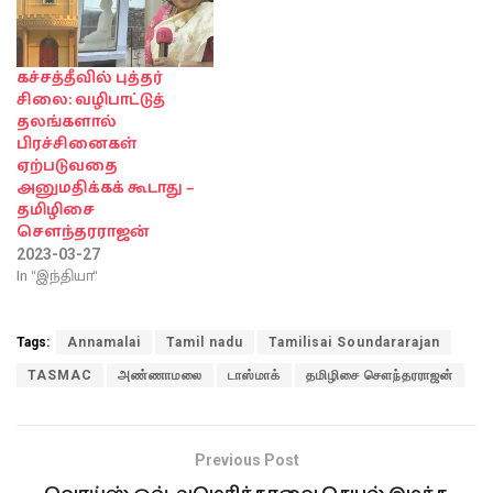
கச்சத்தீவில் புத்தர்
சிலை: வழிபாட்டுத்
தலங்களால்
பிரச்சினைகள்
ஏற்படுவதை
அனுமதிக்கக் கூடாது –
தமிழிசை
சௌந்தரராஜன்
2023-03-27
In "இந்தியா"
Tags:
Annamalai
Tamil nadu
Tamilisai Soundararajan
TASMAC
அண்ணாமலை
டாஸ்மாக்
தமிழிசை சௌந்தரராஜன்
Previous Post