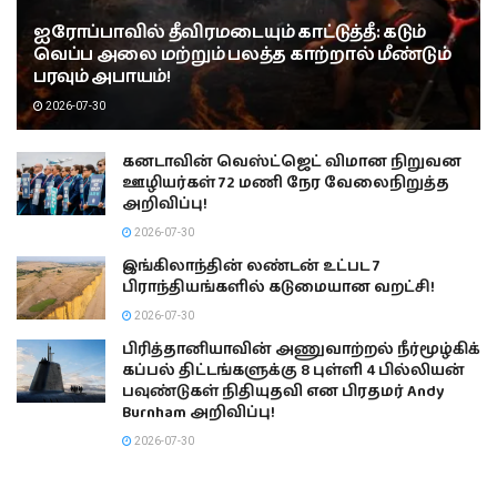
ஐரோப்பாவில் தீவிரமடையும் காட்டுத்தீ: கடும்
வெப்ப அலை மற்றும் பலத்த காற்றால் மீண்டும்
பரவும் அபாயம்!
2026-07-30
கனடாவின் வெஸ்ட்ஜெட் விமான நிறுவன
ஊழியர்கள் 72 மணி நேர வேலைநிறுத்த
அறிவிப்பு!
2026-07-30
இங்கிலாந்தின் லண்டன் உட்பட 7
பிராந்தியங்களில் கடுமையான வறட்சி!
2026-07-30
பிரித்தானியாவின் அணுவாற்றல் நீர்மூழ்கிக்
கப்பல் திட்டங்களுக்கு 8 புள்ளி 4 பில்லியன்
பவுண்டுகள் நிதியுதவி என பிரதமர் Andy
Burnham அறிவிப்பு!
2026-07-30