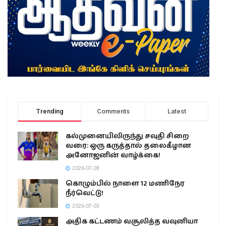
Trending
Comments
Latest
கல்முனையிலிருந்து சவுதி சிறை
வரை: ஒரு கருத்தால் தலைகீழான
அனோஜனின் வாழ்க்கை!
2026-07-28
கொழும்பில் நாளை 12 மணிநேர
நீர்வெட்டு!
2026-07-03
அதிக கட்டணம் வசூலித்த வவுனியா