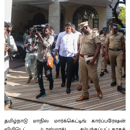
தமிழ்நாடு மாநில மார்க்கெட்டிங் கார்ப்பரேஷன்
லிமிடெட் (டாஸ்மாக்) சம்பந்தப்பட்டதாகக்