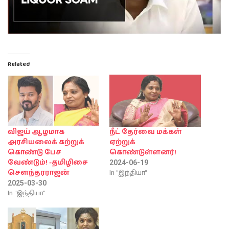
Related
விஜய் ஆழமாக
நீட் தேர்வை மக்கள்
அரசியலைக் கற்றுக்
ஏற்றுக்
கொண்டு பேச
கொண்டுள்ளனர்!
வேண்டும்! -தமிழிசை
2024-06-19
In "இந்தியா"
சௌந்தரராஜன்
2025-03-30
In "இந்தியா"