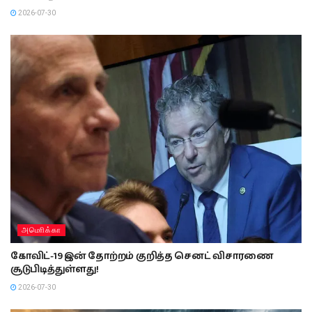
2026-07-30
அமொிக்கா
கோவிட்-19 இன் தோற்றம் குறித்த செனட் விசாரணை
சூடுபிடித்துள்ளது!
2026-07-30