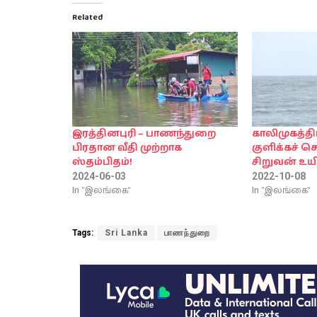
Related
இரத்தினபுரி – பாணந்துறை
காலிமுகத்தி
பிரதான வீதி முற்றாக
குளிக்கச் ச
ஸ்தம்பிதம்!
சிறுவன் உயி
2024-06-03
2022-10-08
In "இலங்கை"
In "இலங்கை"
Tags:
Sri Lanka
பாணந்துறை