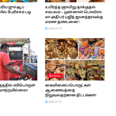
ரிய ஜும்ஆப்
உயிர்த்த ஞாயிறு தாக்குதல்
ல் பேரிச்சம் பழ
சம்பவம் – முன்னாள் பொலிஸ்
மா அதிபர் புஜித் ஜயசுந்தரவுக்கு
மரண தண்டனை !
2026-07-31
இலங்கை
த்தில் எரிபொருள்
கைவினைப்பொருட்கள்
மாற்றமில்லை!
ஆணையத்தை
நிறுவுவதற்கான திட்டங்கள்!
2026-07-31