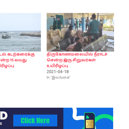
டல் கடற்கரைக்கு
திருகோணமலையில் நீராடச்
ென்ற 15 வயது
சென்ற இரு சிறுவர்கள்
ரிழப்பு
உயிரிழப்பு
2021-04-18
In "இலங்கை"