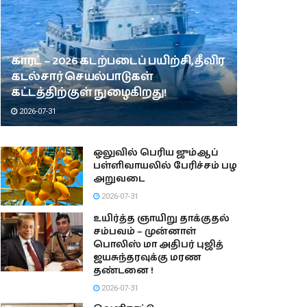
காரட் – 2026 கடற்படைப் பயிற்சி, தீவிர
கடல்சார் செயல்பாடுகள்
கட்டத்திற்குள் நுழைகிறது!
2026-07-31
ஒலுவில் பெரிய ஜும்ஆப்
பள்ளிவாயலில் பேரிச்சம் பழ
அறுவடை
2026-07-31
உயிர்த்த ஞாயிறு தாக்குதல்
சம்பவம் – முன்னாள்
பொலிஸ் மா அதிபர் புஜித்
ஜயசுந்தரவுக்கு மரண
தண்டனை !
2026-07-31