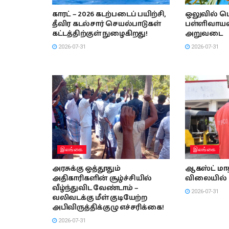
காரட் – 2026 கடற்படைப் பயிற்சி,
ஒலுவில் பெ
தீவிர கடல்சார் செயல்பாடுகள்
பள்ளிவாயலி
கட்டத்திற்குள் நுழைகிறது!
அறுவடை
2026-07-31
2026-07-31
இலங்கை
இலங்கை
அரசுக்கு ஒத்தூதும்
ஆகஸ்ட் மாத
அதிகாரிகளின் சூழ்ச்சியில்
விலையில் 
வீழ்ந்துவிட வேண்டாம் –
2026-07-31
வலிவடக்கு மீள் குடியேற்ற
அபிவிருத்திக்குழு எச்சரிக்கை!
2026-07-31