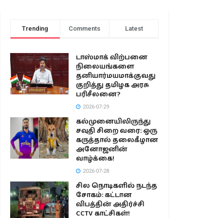
Trending
Comments
Latest
டாஸ்மாக் விற்பனை
நிலையங்களை
தனியார்மயமாக்குவது
குறித்து தமிழக அரசு
பரிசீலனை?
2026-07-29
கல்முனையிலிருந்து
சவுதி சிறை வரை: ஒரு
கருத்தால் தலைகீழான
அனோஜனின்
வாழ்க்கை!
2026-07-28
சில நொடிகளில் நடந்த
சோகம்: கட்டான
விபத்தின் அதிர்ச்சி
CCTV காட்சிகள்!