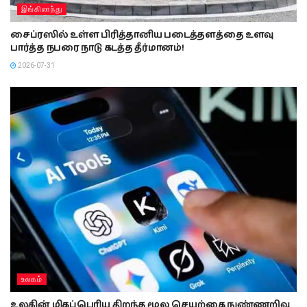
இங்கிலாந்து
சைப்ரஸில் உள்ள பிரித்தானிய படைத்தளத்தை உளவு
பார்த்த நபரை நாடு கடத்த தீர்மானம்!
2026-07-31
உலகம்
உலகின் மிகப்பெரிய திறந்த மூல செயற்கை நுண்ணறிவு