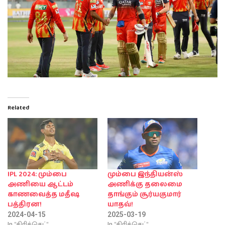
Related
IPL 2024: மும்பை
மும்பை இந்தியன்ஸ்
அணியை ஆட்டம்
அணிக்கு தலைமை
காணவைத்த மதீஷ
தாங்கும் சூர்யகுமார்
பத்திரன!
யாதவ்!
2024-04-15
2025-03-19
In "கிரிக்கெட்"
In "கிரிக்கெட்"