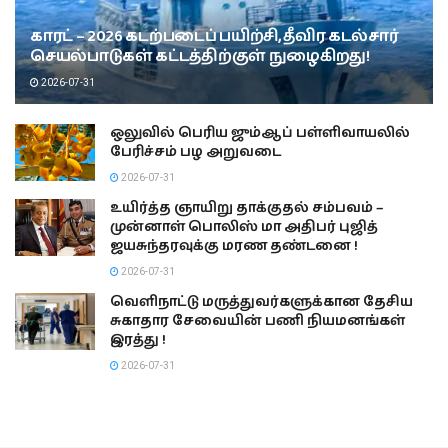
காரட் – 2026 கடற்படைப் பயிற்சி, தீவிர கடல்சார்
செயல்பாடுகள் கட்டத்திற்குள் நுழைகிறது!
2026-07-31
ஒலுவில் பெரிய ஜும்ஆப் பள்ளிவாயலில்
பேரிச்சம் பழ அறுவடை
2026-07-31
உயிர்த்த ஞாயிறு தாக்குதல் சம்பவம் –
முன்னாள் பொலிஸ் மா அதிபர் புஜித்
ஜயசுந்தரவுக்கு மரண தண்டனை !
2026-07-31
வெளிநாட்டு மருத்துவர்களுக்கான தேசிய
சுகாதார சேவையின் பணி நியமனங்கள்
இரத்து !
2026-07-31