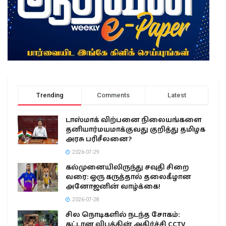
Trending
Comments
Latest
டாஸ்மாக் விற்பனை நிலையங்களை
தனியார்மயமாக்குவது குறித்து தமிழக
அரசு பரிசீலனை?
2026-07-29
கல்முனையிலிருந்து சவுதி சிறை
வரை: ஒரு கருத்தால் தலைகீழான
அனோஜனின் வாழ்க்கை!
2026-07-28
சில நொடிகளில் நடந்த சோகம்:
கட்டான விபத்தின் அதிர்ச்சி CCTV