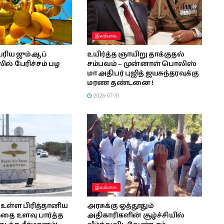
இலங்கை
ரிய ஜும்ஆப்
உயிர்த்த ஞாயிறு தாக்குதல்
ல் பேரிச்சம் பழ
சம்பவம் – முன்னாள் பொலிஸ்
மா அதிபர் புஜித் ஜயசுந்தரவுக்கு
மரண தண்டனை !
2026-07-31
இலங்கை
உள்ள பிரித்தானிய
அரசுக்கு ஒத்தூதும்
தை உளவு பார்த்த
அதிகாரிகளின் சூழ்ச்சியில்