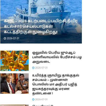
காரட் – 2026 கடற்படைப் பயிற்சி, தீவிர
கடல்சார் செயல்பாடுகள்
கட்டத்திற்குள் நுழைகிறது!
2026-07-31
ஒலுவில் பெரிய ஜும்ஆப்
பள்ளிவாயலில் பேரிச்சம் பழ
அறுவடை
2026-07-31
உயிர்த்த ஞாயிறு தாக்குதல்
சம்பவம் – முன்னாள்
பொலிஸ் மா அதிபர் புஜித்
ஜயசுந்தரவுக்கு மரண
தண்டனை !
2026-07-31