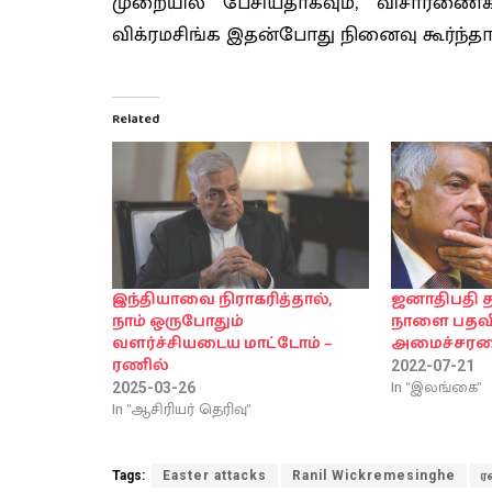
முறையில் பேசியதாகவும், விசாரணைக
விக்ரமசிங்க இதன்போது நினைவு கூர்ந்தார
Related
இந்தியாவை நிராகரித்தால்,
ஜனாதிபதி
நாம் ஒருபோதும்
நாளை பதவிய
வளர்ச்சியடைய மாட்டோம் –
அமைச்சரவ
ரணில்
2022-07-21
In "இலங்கை"
2025-03-26
In "ஆசிரியர் தெரிவு"
Tags:
Easter attacks
Ranil Wickremesinghe
ர