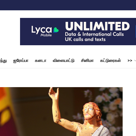
ந்து
ஐரோப்பா
கனடா
விளையாட்டு
சினிமா
கட்டுரைகள்
>>