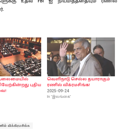
ளுக்கு உதவ FBI ஐ நியமித்ததையும் ரணில்
்.
 தலைமையில்
வெளிநாடு செல்ல தயாராகும்
ேற்கின்றது புதிய
ரணில் விக்ரமசிங்க!
ை!
2025-09-24
In "இலங்கை"
ணில் விக்கிரமசிங்க