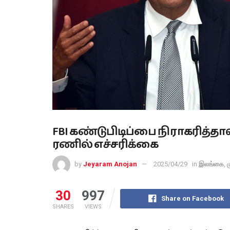
FBI கண்டுபிடிப்பை நிராகரித்த
ரணில் எச்சரிக்கை
by
Jeyaram Anojan
2025/04/29
in
இலங்கை
,
ம
30
997
Share on Facebook
SHARES
VIEWS