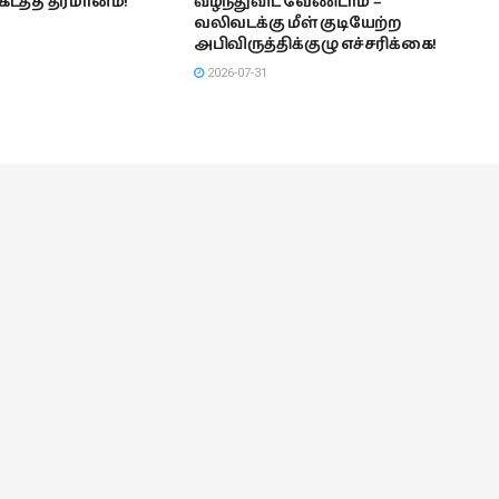
டத்த தீர்மானம்!
வீழ்ந்துவிட வேண்டாம் –
வலிவடக்கு மீள் குடியேற்ற
அபிவிருத்திக்குழு எச்சரிக்கை!
2026-07-31