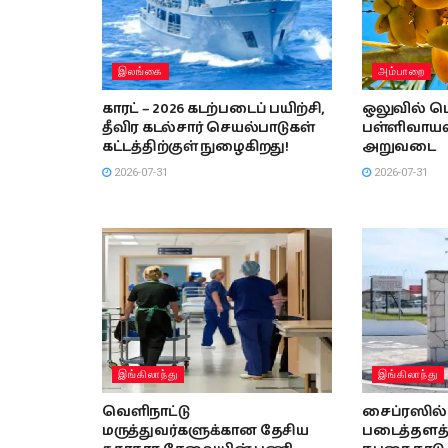
இலங்கை
அம்பாறை
காரட் – 2026 கடற்படைப் பயிற்சி,
ஒலுவில் பெ
தீவிர கடல்சார் செயல்பாடுகள்
பள்ளிவாயலி
கட்டத்திற்குள் நுழைகிறது!
அறுவடை
2026-07-31
2026-07-31
இங்கிலாந்து
இங்கிலாந்து
வெளிநாட்டு
சைப்ரஸில் 
மருத்துவர்களுக்கான தேசிய
படைத்தளத்