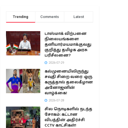
Trending
Comments
Latest
டாஸ்மாக் விற்பனை
நிலையங்களை
தனியார்மயமாக்குவது
குறித்து தமிழக அரசு
பரிசீலனை?
2026-07-29
கல்முனையிலிருந்து
சவுதி சிறை வரை: ஒரு
கருத்தால் தலைகீழான
அனோஜனின்
வாழ்க்கை!
2026-07-28
சில நொடிகளில் நடந்த
சோகம்: கட்டான
விபத்தின் அதிர்ச்சி
CCTV காட்சிகள்!